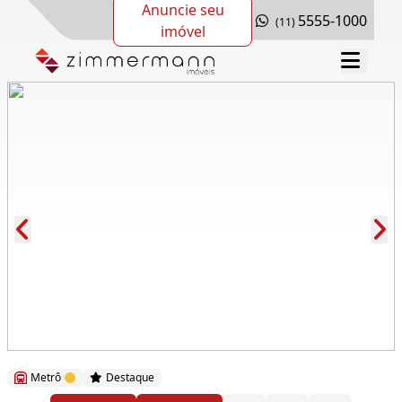
Anuncie seu
5555-1000
(11)
imóvel
Cód.: 286555
Metrô
Destaque