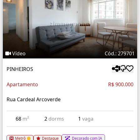
Vídeo
Cód.: 279701
PINHEIROS
Apartamento
R$ 900.000
Rua Cardeal Arcoverde
68
m²
2
dorms
1
vaga
Metrô
Destaque
Decorado com IA