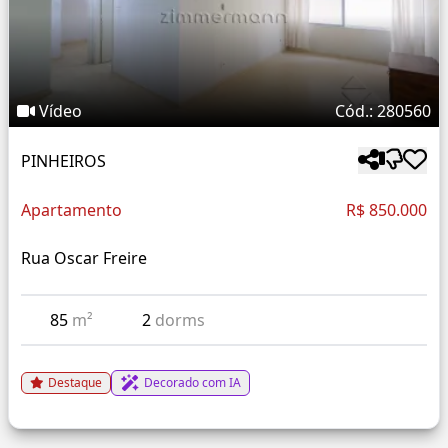
Vídeo
Cód.: 280560
PINHEIROS
Apartamento
R$ 850.000
Rua Oscar Freire
85
m²
2
dorms
Destaque
Decorado com IA