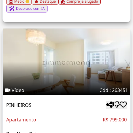
Metrô
Destaque
Compre já alugado
Decorado com IA
Vídeo
Cód.: 263451
PINHEIROS
Apartamento
R$ 799.000