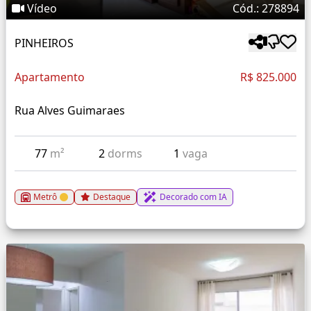
Vídeo
Cód.: 278894
PINHEIROS
Apartamento
R$ 825.000
Rua Alves Guimaraes
77
m²
2
dorms
1
vaga
Metrô
Destaque
Decorado com IA