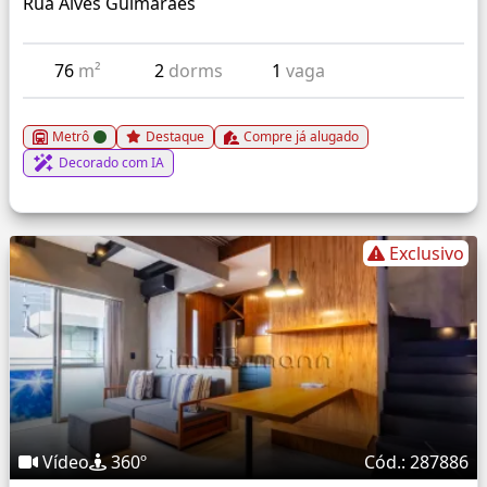
Rua Alves Guimaraes
76
m²
2
dorms
1
vaga
Metrô
Destaque
Compre já alugado
Decorado com IA
Exclusivo
Vídeo
360º
Cód.: 287886