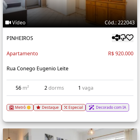
Vídeo
Cód.: 222043
PINHEIROS
Apartamento
R$ 920.000
Rua Conego Eugenio Leite
56
m²
2
dorms
1
vaga
Metrô
Destaque
Especial
Decorado com IA