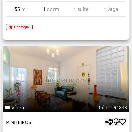
55
m²
1
dorm
1
suíte
1
vaga
Destaque
Vídeo
Cód.: 291833
PINHEIROS