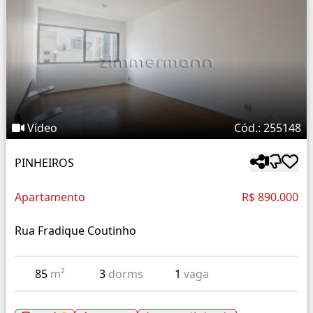
Vídeo
Cód.: 255148
PINHEIROS
Apartamento
R$ 890.000
Rua Fradique Coutinho
85
m²
3
dorms
1
vaga