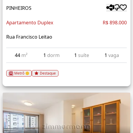
PINHEIROS
Apartamento Duplex
R$ 898.000
Rua Francisco Leitao
44
m²
1
dorm
1
suíte
1
vaga
Metrô
Destaque