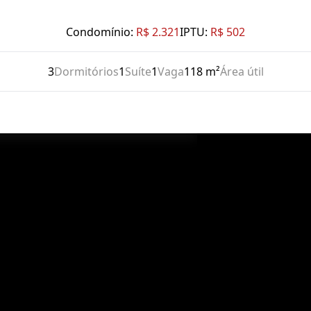
Condomínio:
R$ 2.321
IPTU:
R$ 502
3
Dormitórios
1
Suíte
1
Vaga
118 m²
Área útil