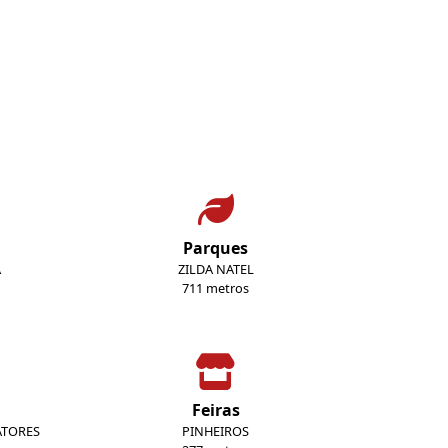
Parques
A
ZILDA NATEL
711 metros
Feiras
ATORES
PINHEIROS