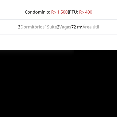
Condomínio:
R$ 1.500
IPTU:
R$ 400
3
Dormitórios
1
Suíte
2
Vagas
72 m²
Área útil