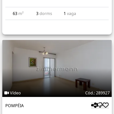
63
m²
3
dorms
1
vaga
Vídeo
Cód.: 289927
POMPÉIA