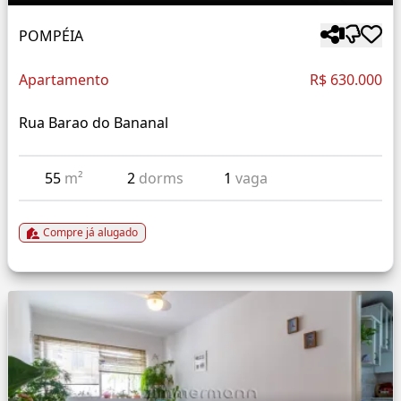
POMPÉIA
Apartamento
R$ 630.000
Rua Barao do Bananal
55
m²
2
dorms
1
vaga
Compre já alugado