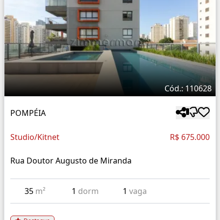
Cód.: 110628
POMPÉIA
Studio/Kitnet
R$ 675.000
Rua Doutor Augusto de Miranda
35
m²
1
dorm
1
vaga