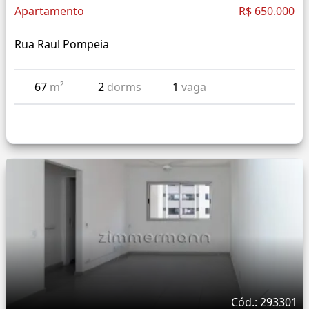
Apartamento
R$ 650.000
Rua Raul Pompeia
67
m²
2
dorms
1
vaga
Cód.: 293301