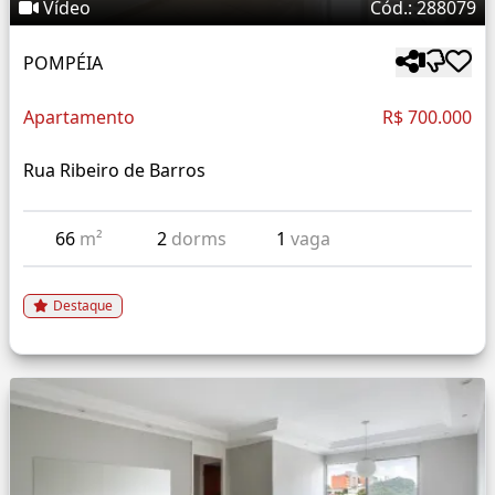
Vídeo
Cód.: 288079
POMPÉIA
Apartamento
R$ 700.000
Rua Ribeiro de Barros
66
m²
2
dorms
1
vaga
Destaque