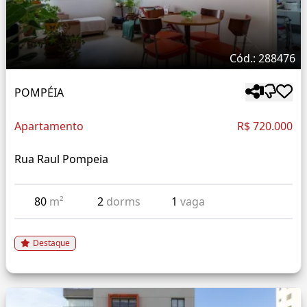
Cód.: 288476
POMPÉIA
Apartamento
R$ 720.000
Rua Raul Pompeia
80
m²
2
dorms
1
vaga
Destaque