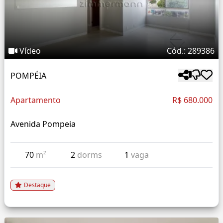
Vídeo
Cód.: 289386
POMPÉIA
Apartamento
R$ 680.000
Avenida Pompeia
70
m²
2
dorms
1
vaga
Destaque