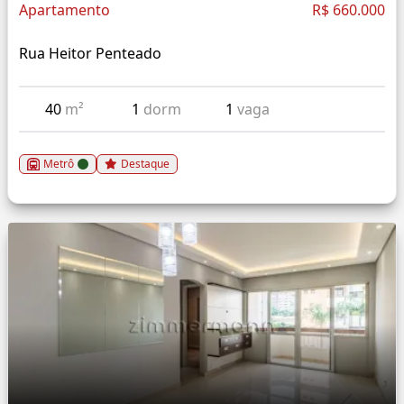
Apartamento
R$ 660.000
Rua Heitor Penteado
40
m²
1
dorm
1
vaga
Metrô
Destaque