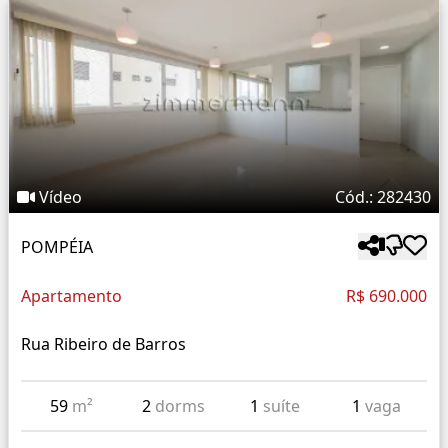
Vídeo
Cód.: 282430
POMPÉIA
Apartamento
R$ 690.000
Rua Ribeiro de Barros
59
m²
2
dorms
1
suíte
1
vaga