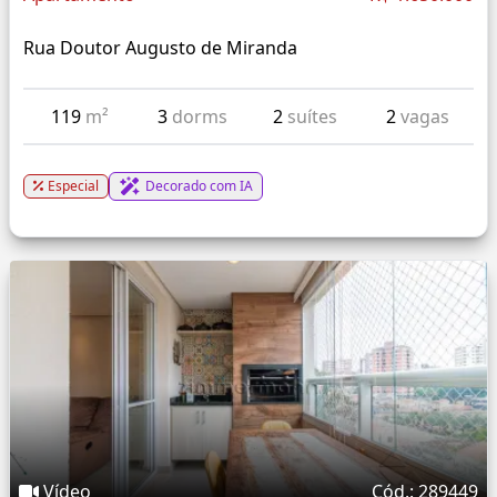
Rua Doutor Augusto de Miranda
119
m²
3
dorms
2
suítes
2
vagas
Especial
Decorado com IA
Vídeo
Cód.: 289449