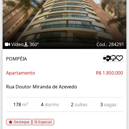
Vídeo
360º
Cód.: 284291
POMPÉIA
Apartamento
R$ 1.850.000
Rua Doutor Miranda de Azevedo
178
m²
4
dorms
2
suítes
3
vagas
Destaque
Especial