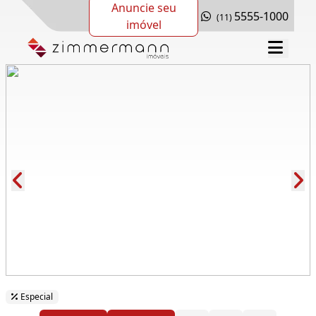
Anuncie seu
5555-1000
(11)
imóvel
Cód.: 282231
Especial