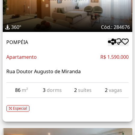
360º
Cód.: 284676
POMPÉIA
Apartamento
R$ 1.590.000
Rua Doutor Augusto de Miranda
86
m²
3
dorms
2
suítes
2
vagas
Especial