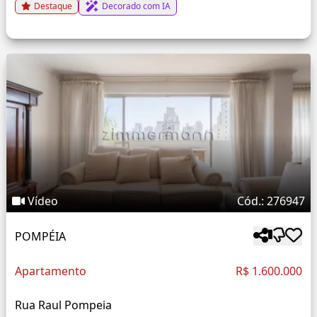
Destaque
Decorado com IA
Vídeo
Cód.: 276947
POMPÉIA
Apartamento
R$ 1.600.000
Rua Raul Pompeia