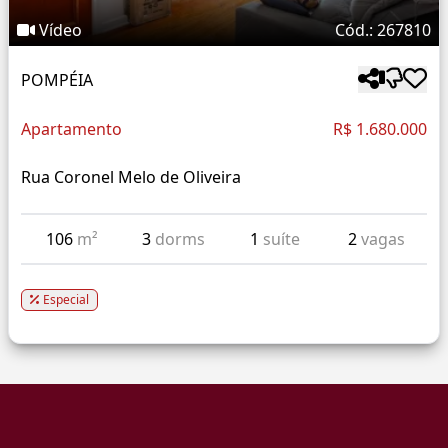
Vídeo
Cód.: 267810
POMPÉIA
Apartamento
R$ 1.680.000
Rua Coronel Melo de Oliveira
106
m²
3
dorms
1
suíte
2
vagas
Especial