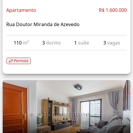
Apartamento
R$ 1.600.000
Rua Doutor Miranda de Azevedo
110
m²
3
dorms
1
suíte
3
vagas
Permuta