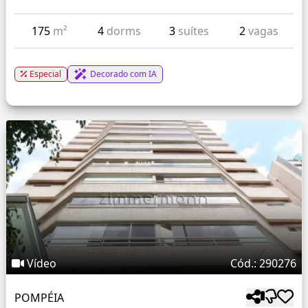
175
m²
4
dorms
3
suítes
2
vagas
Especial
Decorado com IA
Vídeo
Cód.: 290276
POMPÉIA