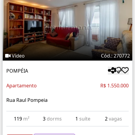
Vídeo
Cód.: 270772
POMPÉIA
Apartamento
R$ 1.550.000
Rua Raul Pompeia
119
m²
3
dorms
1
suíte
2
vagas