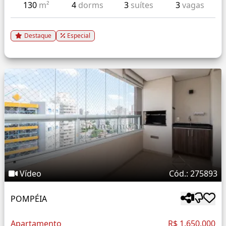
130
m²
4
dorms
3
suítes
3
vagas
Destaque
Especial
Vídeo
Cód.: 275893
POMPÉIA
Apartamento
R$ 1.650.000