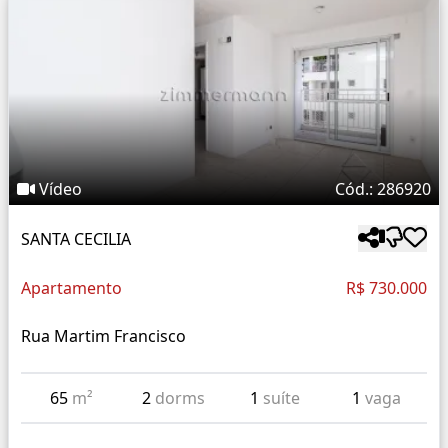
Vídeo
Cód.: 286920
SANTA CECILIA
Apartamento
R$ 730.000
Rua Martim Francisco
65
m²
2
dorms
1
suíte
1
vaga