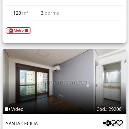
120
m²
3
dorms
Metrô
Vídeo
Cód.: 292061
SANTA CECILIA