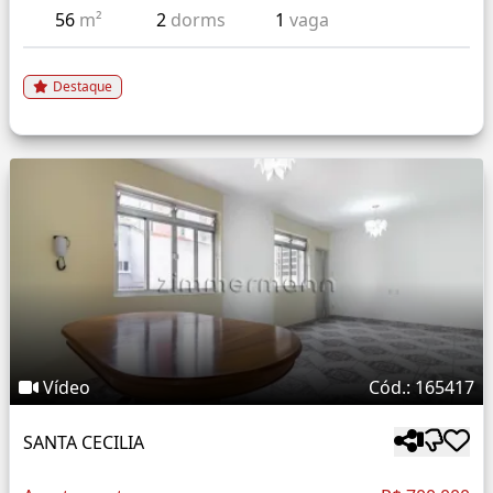
56
m²
2
dorms
1
vaga
Destaque
Vídeo
Cód.: 165417
SANTA CECILIA