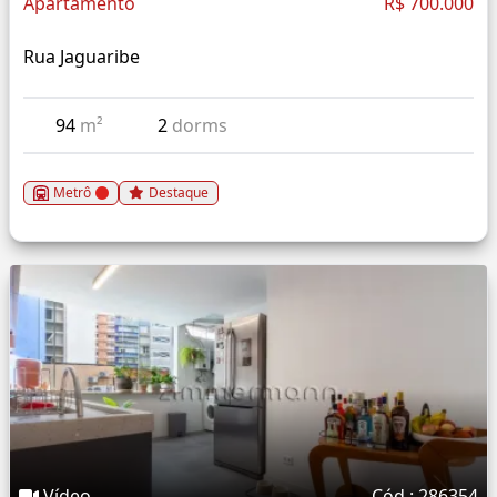
Apartamento
R$ 700.000
Rua Jaguaribe
94
m²
2
dorms
Metrô
Destaque
Vídeo
Cód.: 286354