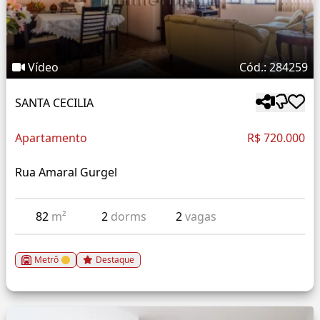
Vídeo
Cód.: 284259
SANTA CECILIA
Apartamento
R$ 720.000
Rua Amaral Gurgel
82
m²
2
dorms
2
vagas
Metrô
Destaque