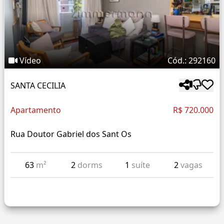
Vídeo
Cód.: 292160
SANTA CECILIA
Apartamento
R$ 720.000
Rua Doutor Gabriel dos Sant Os
63
m²
2
dorms
1
suíte
2
vagas