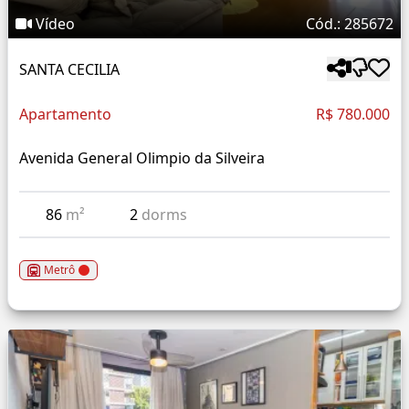
Vídeo
Cód.: 285672
SANTA CECILIA
Apartamento
R$ 780.000
Avenida General Olimpio da Silveira
86
m²
2
dorms
Metrô