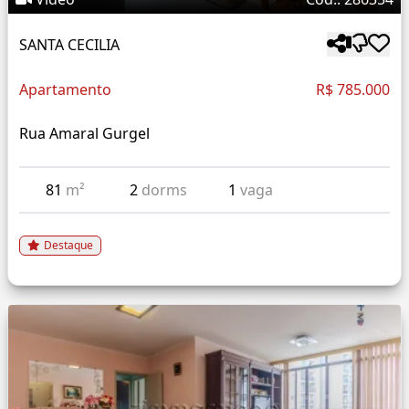
SANTA CECILIA
Apartamento
R$ 785.000
Rua Amaral Gurgel
81
m²
2
dorms
1
vaga
Destaque