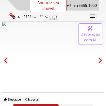
Anuncie seu
5555-1000
(11)
imóvel
Decoração
com IA
Cód.: 276465
Destaque
Especial