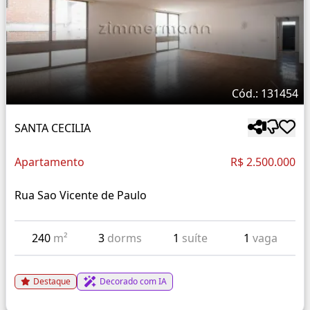
Cód.: 131454
SANTA CECILIA
Apartamento
R$ 2.500.000
Rua Sao Vicente de Paulo
240
m²
3
dorms
1
suíte
1
vaga
Destaque
Decorado com IA