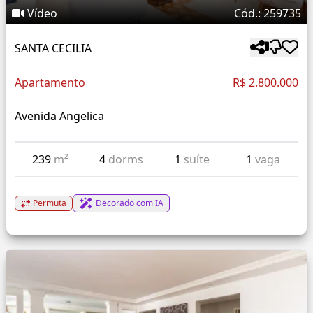
Vídeo
Cód.: 259735
SANTA CECILIA
Apartamento
R$ 2.800.000
Avenida Angelica
239
m²
4
dorms
1
suíte
1
vaga
Permuta
Decorado com IA