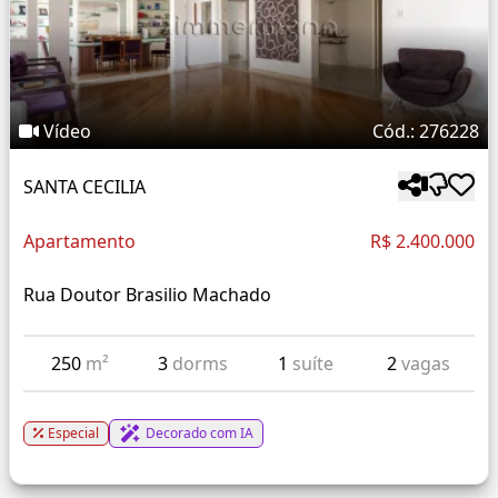
Vídeo
Cód.: 276228
SANTA CECILIA
Apartamento
R$ 2.400.000
Rua Doutor Brasilio Machado
250
m²
3
dorms
1
suíte
2
vagas
Especial
Decorado com IA