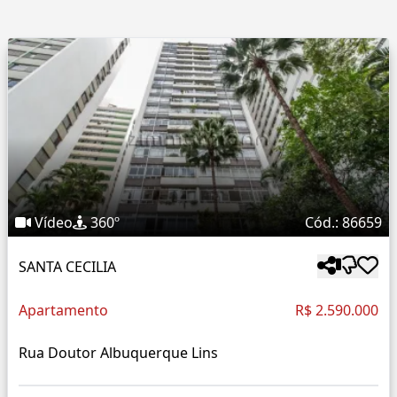
Vídeo
360º
Cód.: 86659
SANTA CECILIA
Apartamento
R$ 2.590.000
Rua Doutor Albuquerque Lins