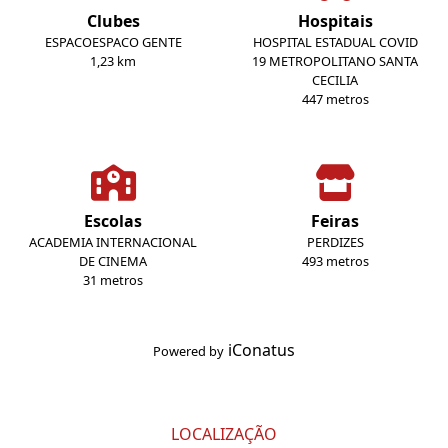
Clubes
Hospitais
ESPACOESPACO GENTE
HOSPITAL ESTADUAL COVID
1,23 km
19 METROPOLITANO SANTA
CECILIA
447 metros
Escolas
Feiras
ACADEMIA INTERNACIONAL
PERDIZES
DE CINEMA
493 metros
31 metros
iConatus
Powered by
LOCALIZAÇÃO