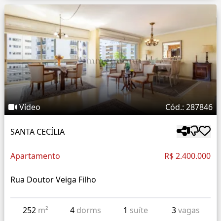
Vídeo
Cód.: 287846
SANTA CECÍLIA
Apartamento
R$ 2.400.000
Rua Doutor Veiga Filho
252
m²
4
dorms
1
suíte
3
vagas