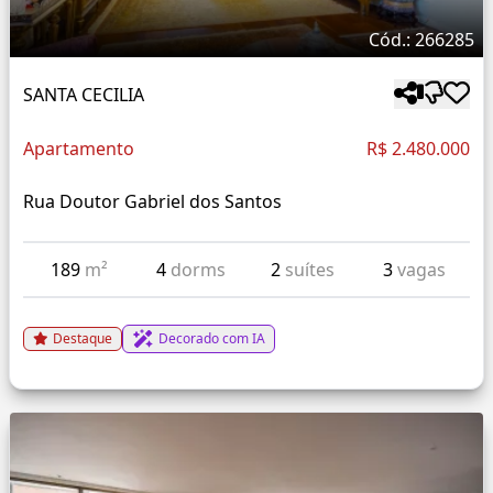
Cód.: 266285
SANTA CECILIA
Apartamento
R$ 2.480.000
Rua Doutor Gabriel dos Santos
189
m²
4
dorms
2
suítes
3
vagas
Destaque
Decorado com IA