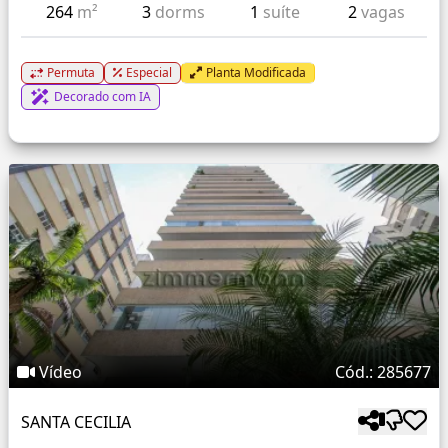
264
m²
3
dorms
1
suíte
2
vagas
Permuta
Especial
Planta Modificada
Decorado com IA
Vídeo
Cód.: 285677
SANTA CECILIA