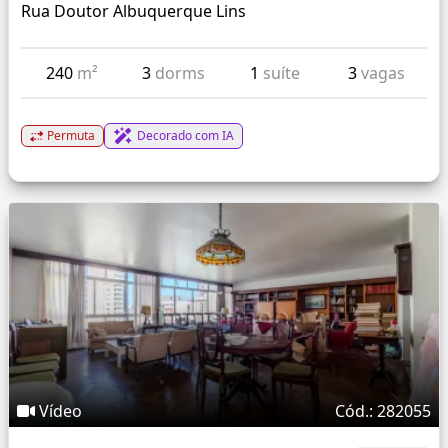
Rua Doutor Albuquerque Lins
240
m²
3
dorms
1
suíte
3
vagas
Permuta
Decorado com IA
Vídeo
Cód.: 282055