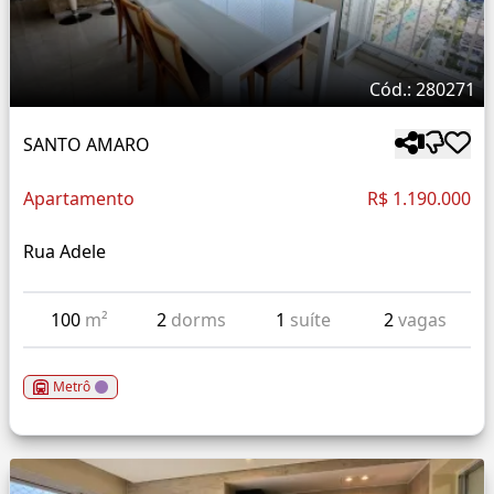
Cód.: 280271
SANTO AMARO
Apartamento
R$ 1.190.000
Rua Adele
100
m²
2
dorms
1
suíte
2
vagas
Metrô