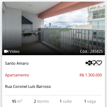
Vídeo
Cód.: 285825
Santo Amaro
Apartamento
R$ 1.300.000
Rua Coronel Luís Barroso
95
m²
2
dorms
1
suíte
1
vaga