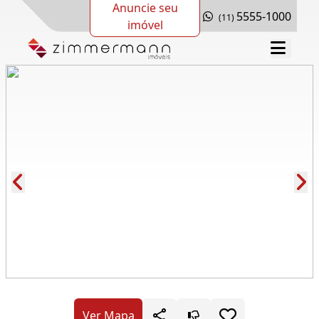
Anuncie seu
5555-1000
(11)
imóvel
Cód.: 280670
Ver Mapa