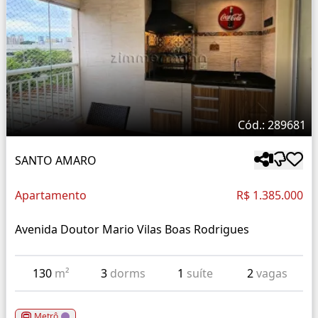
Cód.: 289681
SANTO AMARO
Apartamento
R$ 1.385.000
Avenida Doutor Mario Vilas Boas Rodrigues
130
m²
3
dorms
1
suíte
2
vagas
Metrô