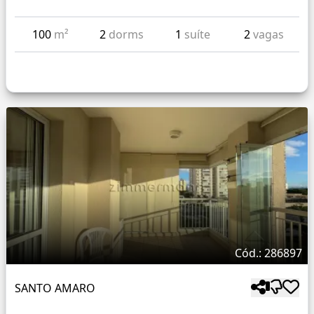
100
m²
2
dorms
1
suíte
2
vagas
Cód.: 286897
SANTO AMARO