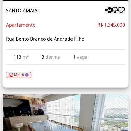
SANTO AMARO
Apartamento
R$ 1.345.000
Rua Bento Branco de Andrade Filho
113
m²
3
dorms
1
vaga
Metrô