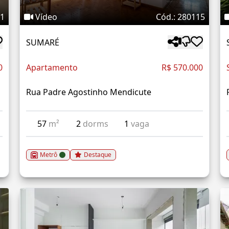
11
Vídeo
Cód.: 280115
SUMARÉ
0
Apartamento
R$ 570.000
Rua Padre Agostinho Mendicute
57
m²
2
dorms
1
vaga
Metrô
Destaque