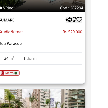
Vídeo
Cód.: 282294
SUMARÉ
Studio/Kitnet
R$ 529.000
Rua Paracuê
34
m²
1
dorm
Metrô