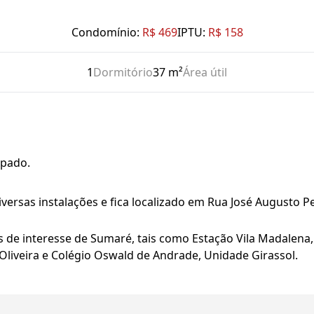
Condomínio:
R$ 469
IPTU:
R$ 158
1
Dormitório
37 m²
Área útil
ipado.
ersas instalações e fica localizado em Rua José Augusto 
 de interesse de Sumaré, tais como Estação Vila Madalena, 
 Oliveira e Colégio Oswald de Andrade, Unidade Girassol.