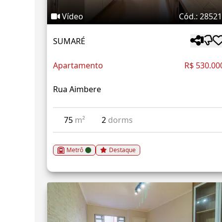
Vídeo
Cód.: 2852
SUMARÉ
Apartamento
R$ 530.00
Rua Aimbere
75
m²
2
dorms
Metrô
Destaque