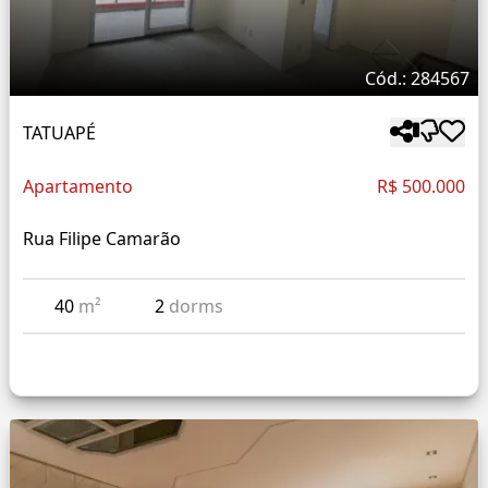
Cód.: 284567
TATUAPÉ
Apartamento
R$ 500.000
Rua Filipe Camarão
40
m²
2
dorms