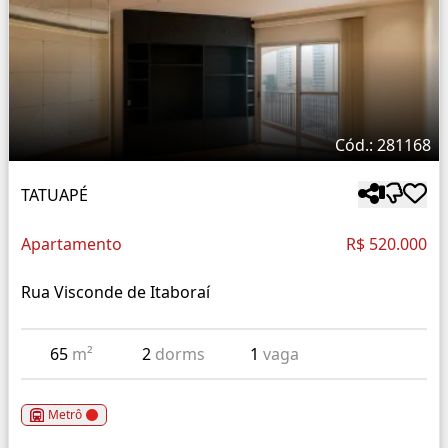
Cód.: 281168
TATUAPÉ
Apartamento
R$ 520.000
Rua Visconde de Itaboraí
65
m²
2
dorms
1
vaga
Metrô