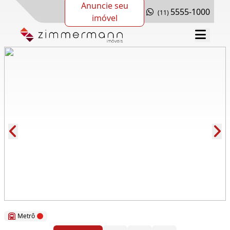
Anuncie seu
5555-1000
(11)
imóvel
Cód.: 277358
Metrô