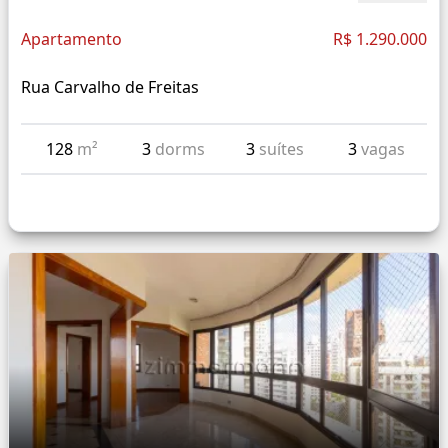
Apartamento
R$ 1.290.000
Rua Carvalho de Freitas
128
m²
3
dorms
3
suítes
3
vagas