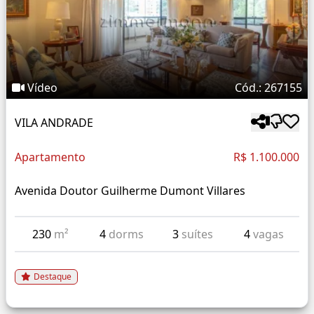
Vídeo
Cód.: 267155
VILA ANDRADE
Apartamento
R$ 1.100.000
Avenida Doutor Guilherme Dumont Villares
230
m²
4
dorms
3
suítes
4
vagas
Destaque