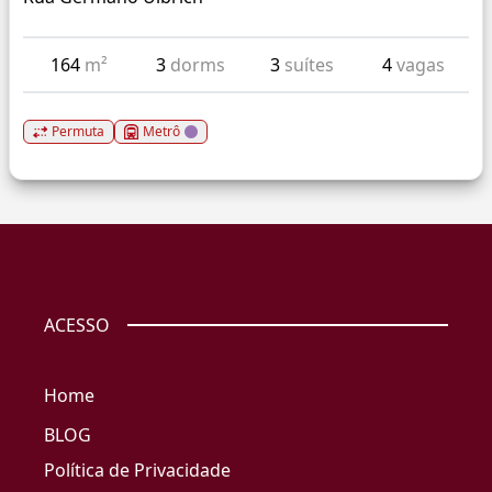
164
m²
3
dorms
3
suítes
4
vagas
Permuta
Metrô
ACESSO
Home
BLOG
Política de Privacidade