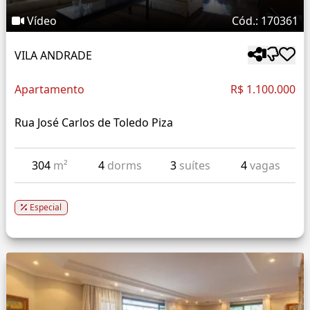
Vídeo
Cód.: 170361
VILA ANDRADE
Apartamento
R$ 1.100.000
Rua José Carlos de Toledo Piza
304
m²
4
dorms
3
suítes
4
vagas
Especial