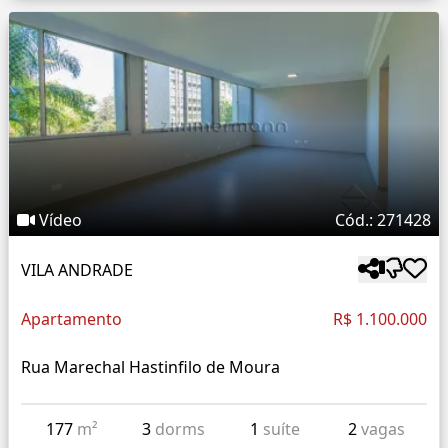
Vídeo
Cód.: 271428
VILA ANDRADE
Apartamento
R$ 1.100.000
Rua Marechal Hastinfilo de Moura
177
m²
3
dorms
1
suíte
2
vagas