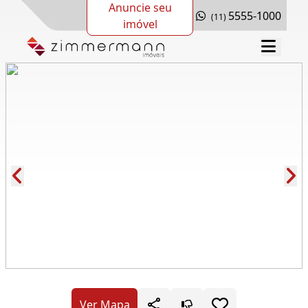
Anuncie seu
5555-1000
(11)
imóvel
Cód.: 272927
Ver Mapa