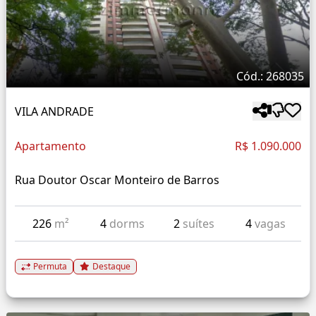
Cód.: 268035
VILA ANDRADE
Apartamento
R$ 1.090.000
Rua Doutor Oscar Monteiro de Barros
226
m²
4
dorms
2
suítes
4
vagas
Permuta
Destaque