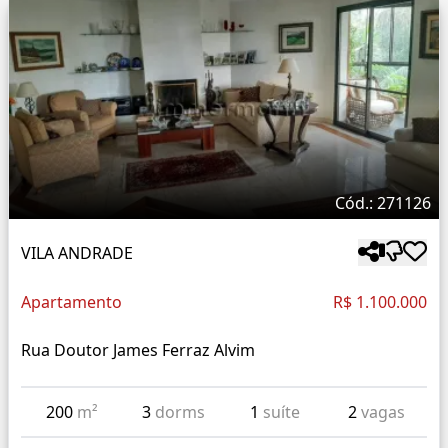
Cód.: 271126
VILA ANDRADE
Apartamento
R$ 1.100.000
Rua Doutor James Ferraz Alvim
200
m²
3
dorms
1
suíte
2
vagas