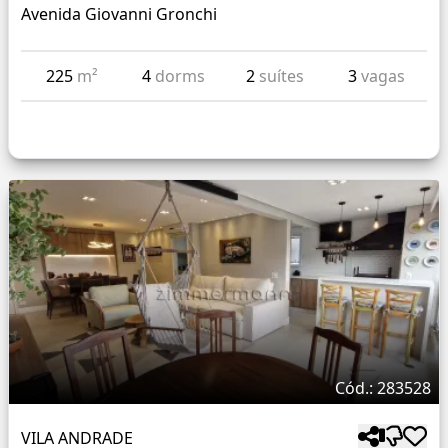
Avenida Giovanni Gronchi
225
m²
4
dorms
2
suítes
3
vagas
Cód.: 283528
VILA ANDRADE