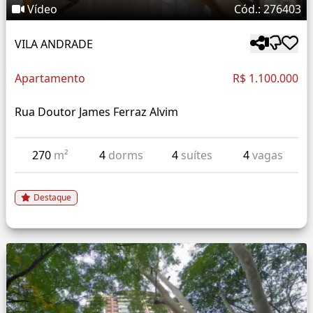
Vídeo
Cód.: 276403
VILA ANDRADE
Apartamento
R$ 1.100.000
Rua Doutor James Ferraz Alvim
270
m²
4
dorms
4
suítes
4
vagas
Destaque