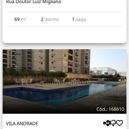
Rua Doutor Luiz Migliano
69
m²
2
dorms
1
vaga
Cód.: 168610
VILA ANDRADE