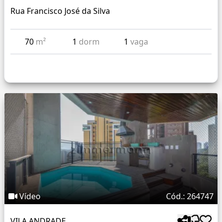
Rua Francisco José da Silva
70
m²
1
dorm
1
vaga
Vídeo
Cód.: 264747
VILA ANDRADE