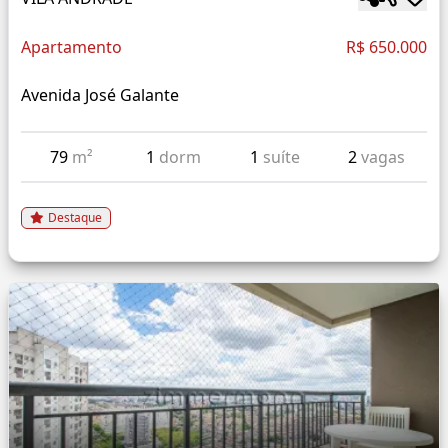
Apartamento
R$ 650.000
Avenida José Galante
79
m²
1
dorm
1
suíte
2
vagas
Destaque