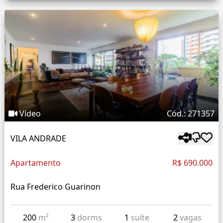
Vídeo
Cód.: 271357
VILA ANDRADE
Apartamento
R$ 690.000
Rua Frederico Guarinon
200
m²
3
dorms
1
suíte
2
vagas