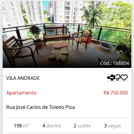
Cód.: 168804
VILA ANDRADE
Apartamento
R$ 750.000
Rua José Carlos de Toledo Piza
198
m²
4
dorms
2
suítes
3
vagas