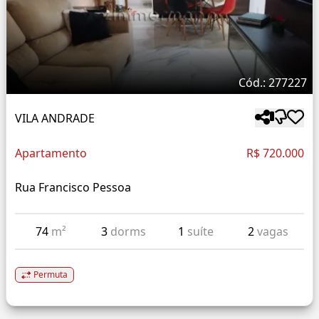
Cód.: 277227
VILA ANDRADE
Apartamento
R$ 720.000
Rua Francisco Pessoa
74
m²
3
dorms
1
suíte
2
vagas
Permuta