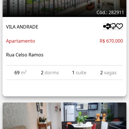
Cód.: 282911
VILA ANDRADE
Apartamento
R$ 670.000
Rua Celso Ramos
69
m²
2
dorms
1
suíte
2
vagas