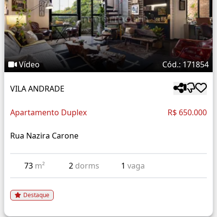
Vídeo
Cód.: 171854
VILA ANDRADE
Apartamento Duplex
R$ 650.000
Rua Nazira Carone
73
m²
2
dorms
1
vaga
Destaque