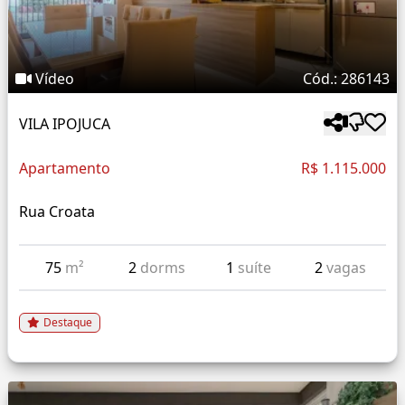
Vídeo
Cód.: 286143
VILA IPOJUCA
Apartamento
R$ 1.115.000
Rua Croata
75
m²
2
dorms
1
suíte
2
vagas
Destaque