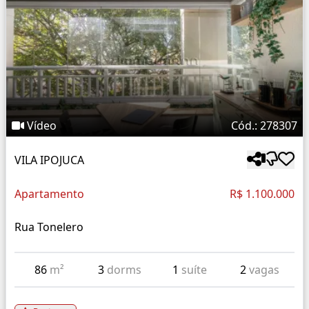
Vídeo
Cód.: 278307
VILA IPOJUCA
Apartamento
R$ 1.100.000
Rua Tonelero
86
m²
3
dorms
1
suíte
2
vagas