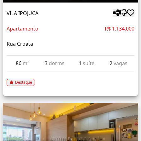
VILA IPOJUCA
Apartamento
R$ 1.134.000
Rua Croata
86
m²
3
dorms
1
suíte
2
vagas
Destaque