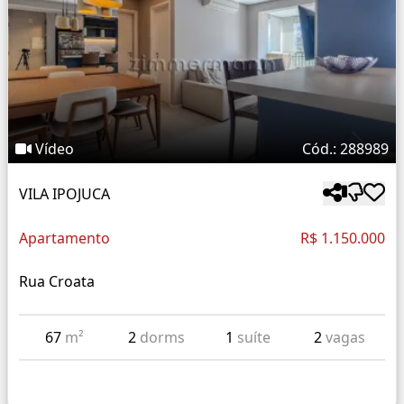
Vídeo
Cód.: 288989
VILA IPOJUCA
Apartamento
R$ 1.150.000
Rua Croata
67
m²
2
dorms
1
suíte
2
vagas