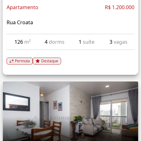
Apartamento
R$ 1.200.000
Rua Croata
126
m²
4
dorms
1
suíte
3
vagas
Permuta
Destaque