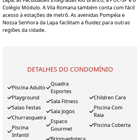
Lapa, as Faculdades Integradas Rio Branco, a PUC-SP e o
Colégio Módulo. A Vila Romana também conta com fácil
acesso à estações de metrô. As avenidas Pompéia e
Nossa Senhora da Lapa facilitam a fluidez para outras
regiões da cidade.
DETALHES DO CONDOMÍNIO
Quadra
Piscina Adulto
Esportes
Playground
Children Care
Sala Fitness
Salao Festas
Piscina Com
Sala Jogos
Raia
Churrasqueira
Espaco
Piscina Coberta
Piscina
Gourmet
Infantil
Brinquedoteca