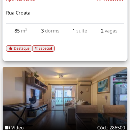
Rua Croata
85
m²
3
dorms
1
suíte
2
vagas
Destaque
Especial
Vídeo
Cód.: 286500