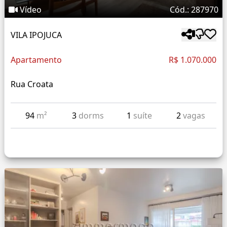
Vídeo
Cód.: 287970
VILA IPOJUCA
Apartamento
R$ 1.070.000
Rua Croata
94
m²
3
dorms
1
suíte
2
vagas