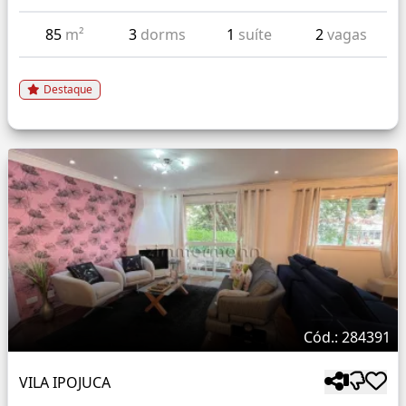
85
m²
3
dorms
1
suíte
2
vagas
Destaque
Cód.: 284391
VILA IPOJUCA