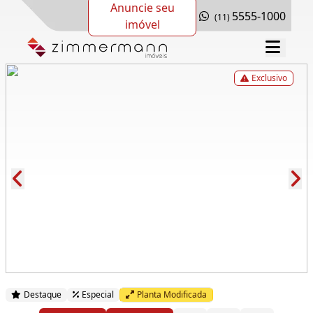
Anuncie seu
5555-1000
(11)
imóvel
Exclusivo
Cód.: 288152
Destaque
Especial
Planta Modificada