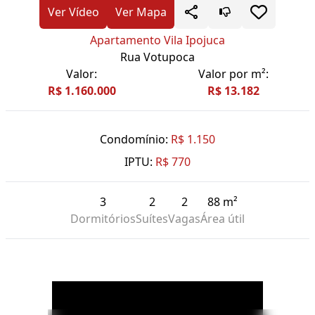
Ver Vídeo
Ver Mapa
Apartamento Vila Ipojuca
Rua Votupoca
Valor:
Valor por m²:
R$ 1.160.000
R$ 13.182
Condomínio:
R$ 1.150
IPTU:
R$ 770
3
2
2
88 m²
Dormitórios
Suítes
Vagas
Área útil