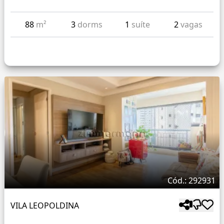
88
m²
3
dorms
1
suíte
2
vagas
Cód.: 292931
VILA LEOPOLDINA