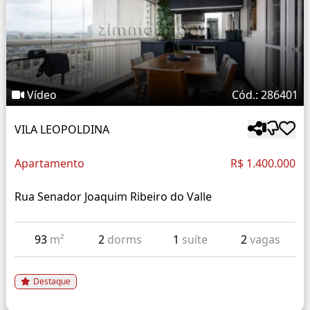
Vídeo
Cód.: 286401
VILA LEOPOLDINA
Apartamento
R$ 1.400.000
Rua Senador Joaquim Ribeiro do Valle
93
m²
2
dorms
1
suíte
2
vagas
Destaque