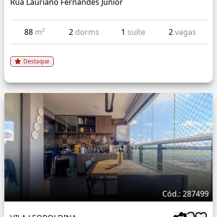
Rua Lauriano Fernandes Junior
88
m²
2
dorms
1
suíte
2
vagas
Destaque
Cód.: 287499