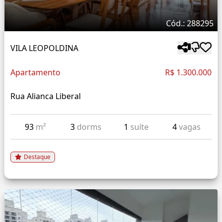
Cód.: 288295
VILA LEOPOLDINA
Apartamento
R$ 1.300.000
Rua Alianca Liberal
93
m²
3
dorms
1
suíte
4
vagas
Destaque