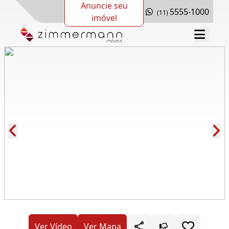
Anuncie seu
5555-1000
(11)
imóvel
Cód.: 279064
Ver Vídeo
Ver Mapa