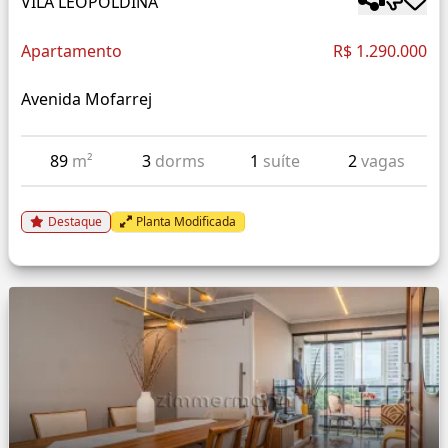
VILA LEOPOLDINA
Apartamento
R$ 1.290.000
Avenida Mofarrej
89
m²
3
dorms
1
suíte
2
vagas
Destaque
Planta Modificada