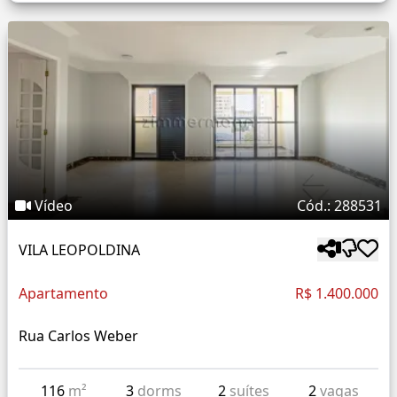
Vídeo
Cód.: 288531
VILA LEOPOLDINA
Apartamento
R$ 1.400.000
Rua Carlos Weber
116
m²
3
dorms
2
suítes
2
vagas