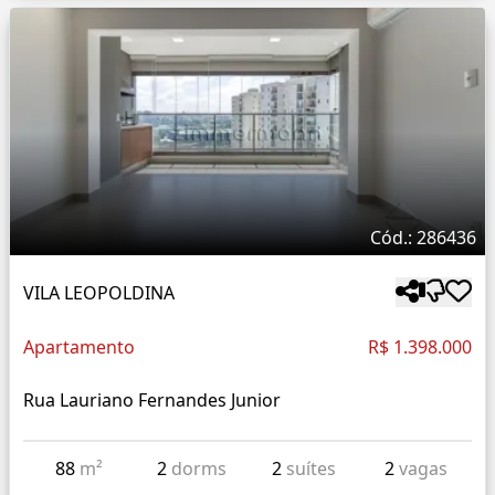
Cód.: 286436
VILA LEOPOLDINA
Apartamento
R$ 1.398.000
Rua Lauriano Fernandes Junior
88
m²
2
dorms
2
suítes
2
vagas