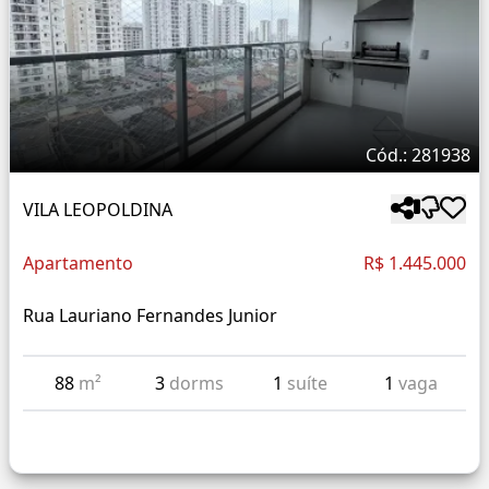
Cód.: 281938
VILA LEOPOLDINA
Apartamento
R$ 1.445.000
Rua Lauriano Fernandes Junior
88
m²
3
dorms
1
suíte
1
vaga