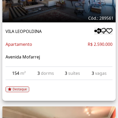
Cód.: 289561
VILA LEOPOLDINA
Apartamento
R$ 2.590.000
Avenida Mofarrej
154
m²
3
dorms
3
suítes
3
vagas
Destaque