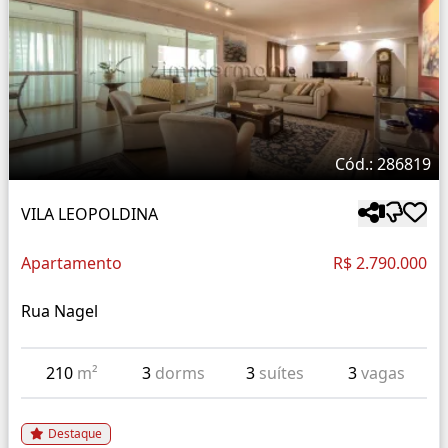
Cód.: 286819
VILA LEOPOLDINA
Apartamento
R$ 2.790.000
Rua Nagel
210
m²
3
dorms
3
suítes
3
vagas
Destaque