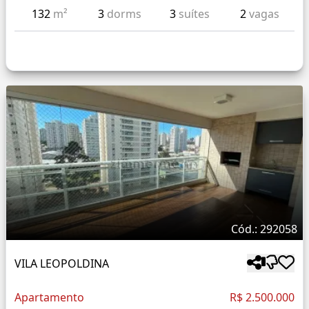
132
m²
3
dorms
3
suítes
2
vagas
Cód.: 292058
VILA LEOPOLDINA
Apartamento
R$ 2.500.000