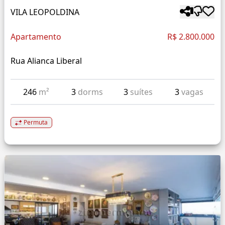
VILA LEOPOLDINA
Apartamento
R$ 2.800.000
Rua Alianca Liberal
246
m²
3
dorms
3
suítes
3
vagas
Permuta