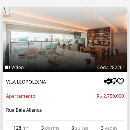
Vídeo
Cód.: 282261
VILA LEOPOLDINA
Apartamento
R$ 2.750.000
Rua Bela Alianca
128
m²
3
dorms
3
suítes
3
vagas