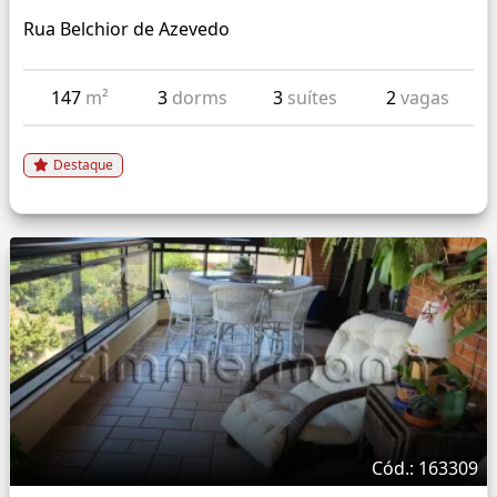
Rua Belchior de Azevedo
147
m²
3
dorms
3
suítes
2
vagas
Destaque
Cód.: 163309