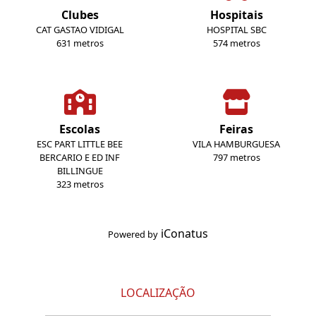
Clubes
Hospitais
CAT GASTAO VIDIGAL
HOSPITAL SBC
631 metros
574 metros
Escolas
Feiras
ESC PART LITTLE BEE
VILA HAMBURGUESA
BERCARIO E ED INF
797 metros
BILLINGUE
323 metros
iConatus
Powered by
LOCALIZAÇÃO