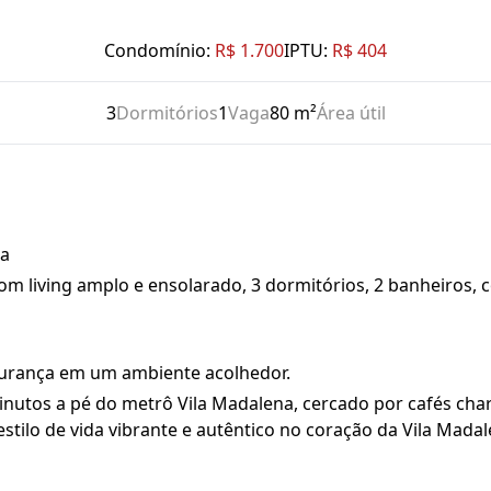
Condomínio:
R$ 1.700
IPTU:
R$ 404
3
Dormitórios
1
Vaga
80 m²
Área útil
na
 living amplo e ensolarado, 3 dormitórios, 2 banheiros, co
gurança em um ambiente acolhedor.
minutos a pé do metrô Vila Madalena, cercado por cafés ch
tilo de vida vibrante e autêntico no coração da Vila Madal