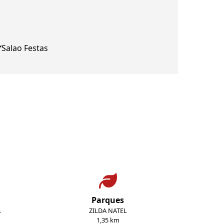
Salao Festas
Parques
A
ZILDA NATEL
1,35 km