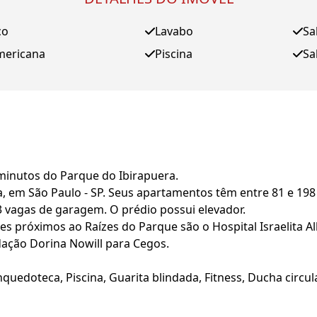
ço
Lavabo
Sa
mericana
Piscina
Sa
inutos do Parque do Ibirapuera.
, em São Paulo - SP. Seus apartamentos têm entre 81 e 198 m
 3 vagas de garagem. O prédio possui elevador.
 próximos ao Raízes do Parque são o Hospital Israelita Albe
dação Dorina Nowill para Cegos.
nquedoteca, Piscina, Guarita blindada, Fitness, Ducha circu