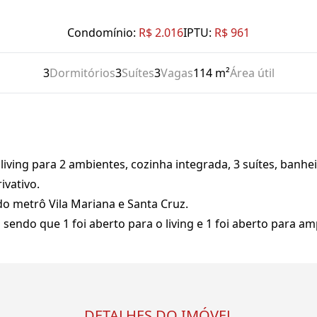
Condomínio:
R$ 2.016
IPTU:
R$ 961
3
Dormitórios
3
Suítes
3
Vagas
114 m²
Área útil
iving para 2 ambientes, cozinha integrada, 3 suítes, banheir
ivativo.
do metrô Vila Mariana e Santa Cruz.
 sendo que 1 foi aberto para o living e 1 foi aberto para am
DETALHES DO IMÓVEL