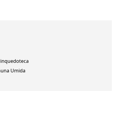
rinquedoteca
auna Umida