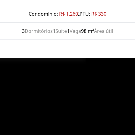
Condomínio:
R$ 1.260
IPTU:
R$ 330
3
Dormitórios
1
Suíte
1
Vaga
98 m²
Área útil