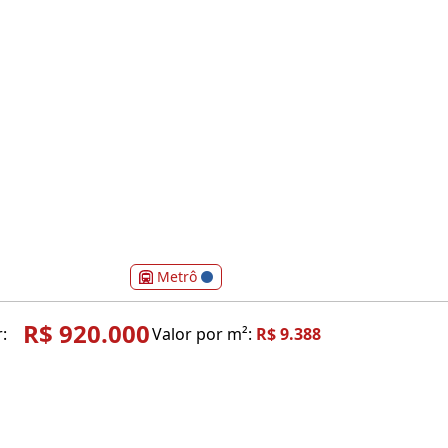
Metrô
R$ 920.000
:
Valor por m²:
R$ 9.388