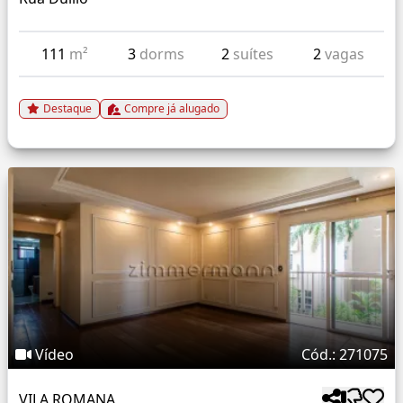
111
m²
3
dorms
2
suítes
2
vagas
Destaque
Compre já alugado
Vídeo
Cód.: 271075
VILA ROMANA