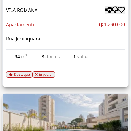
VILA ROMANA
Apartamento
R$ 1.290.000
Rua Jeroaquara
94
m²
3
dorms
1
suíte
Destaque
Especial