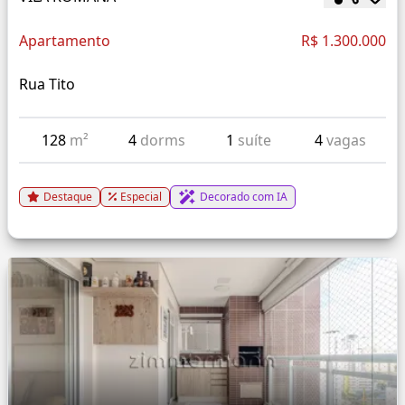
Apartamento
R$ 1.300.000
Rua Tito
128
m²
4
dorms
1
suíte
4
vagas
Destaque
Especial
Decorado com IA