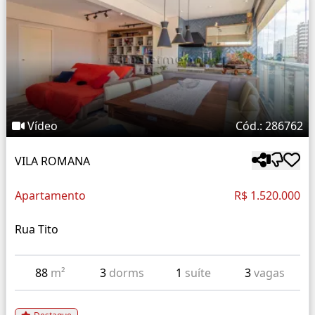
Vídeo
Cód.: 286762
VILA ROMANA
Apartamento
R$ 1.520.000
Rua Tito
88
m²
3
dorms
1
suíte
3
vagas