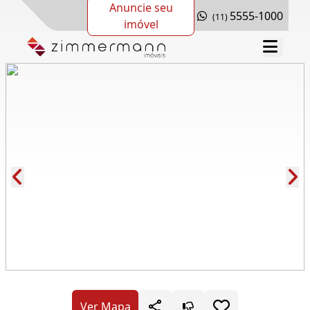
Anuncie seu
5555-1000
(11)
imóvel
Cód.: 278471
Ver Mapa