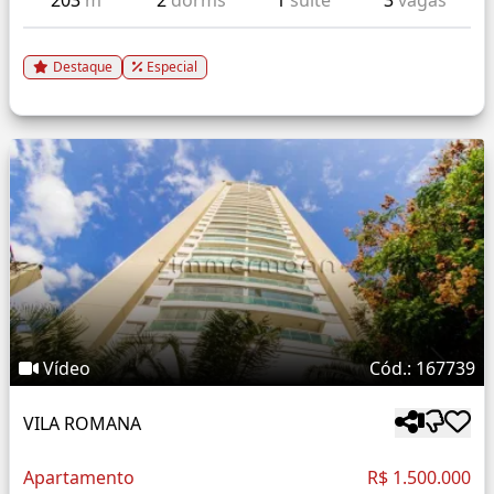
203
m²
2
dorms
1
suíte
3
vagas
Destaque
Especial
Vídeo
Cód.: 167739
VILA ROMANA
Apartamento
R$ 1.500.000