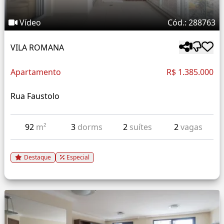
Vídeo
Cód.: 288763
VILA ROMANA
Apartamento
R$ 1.385.000
Rua Faustolo
92
m²
3
dorms
2
suítes
2
vagas
Destaque
Especial