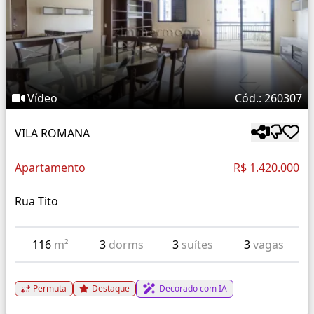
Vídeo
Cód.: 260307
VILA ROMANA
Apartamento
R$ 1.420.000
Rua Tito
116
m²
3
dorms
3
suítes
3
vagas
Permuta
Destaque
Decorado com IA