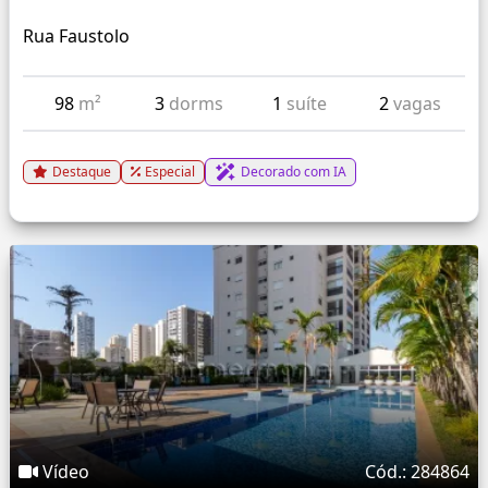
Rua Faustolo
98
m²
3
dorms
1
suíte
2
vagas
Destaque
Especial
Decorado com IA
Vídeo
Cód.: 284864