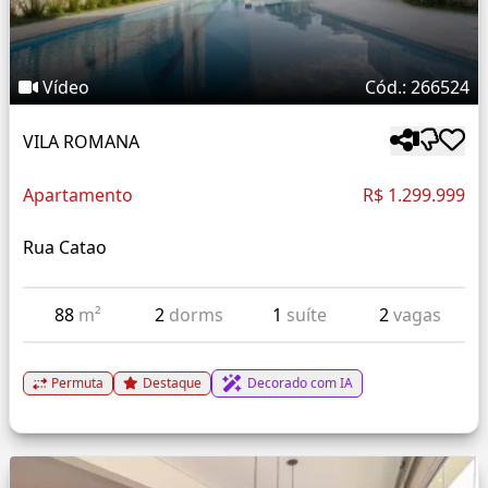
Vídeo
Cód.: 266524
VILA ROMANA
Apartamento
R$ 1.299.999
Rua Catao
88
m²
2
dorms
1
suíte
2
vagas
Permuta
Destaque
Decorado com IA