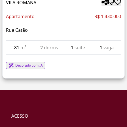
VILA ROMANA
Apartamento
R$ 1.430.000
Rua Catão
81
m²
2
dorms
1
suíte
1
vaga
Decorado com IA
ACESSO