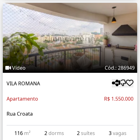
Vídeo
Cód.: 286949
VILA ROMANA
Apartamento
R$ 1.550.000
Rua Croata
116
m²
2
dorms
2
suítes
3
vagas