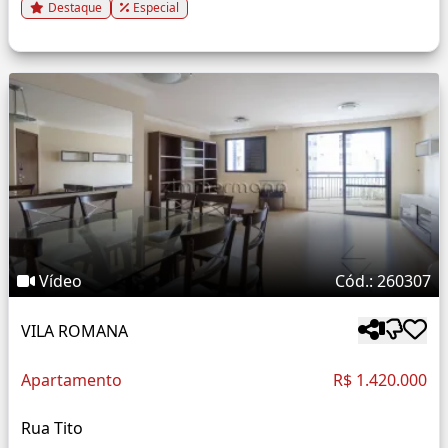
Destaque
Especial
Vídeo
Cód.: 260307
VILA ROMANA
Apartamento
R$ 1.420.000
Rua Tito