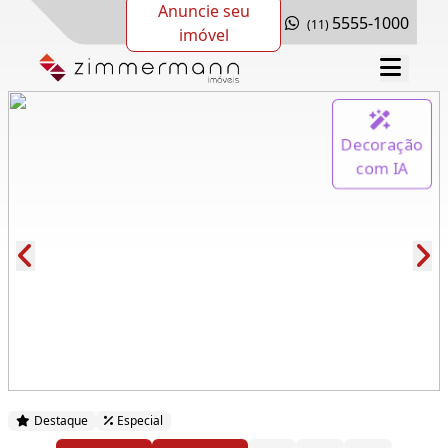
Anuncie seu
5555-1000
(11)
imóvel
Decoração
com IA
Cód.: 167739
Destaque
Especial