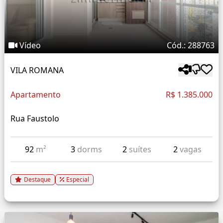
Vídeo
Cód.: 288763
VILA ROMANA
Apartamento
R$ 1.385.000
Rua Faustolo
92
m²
3
dorms
2
suítes
2
vagas
Destaque
Especial