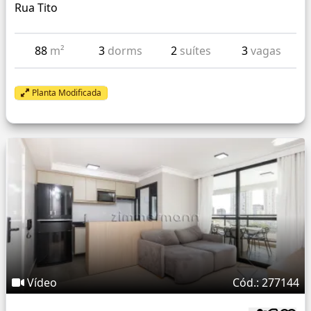
Rua Tito
88
m²
3
dorms
2
suítes
3
vagas
Planta Modificada
Vídeo
Cód.: 277144