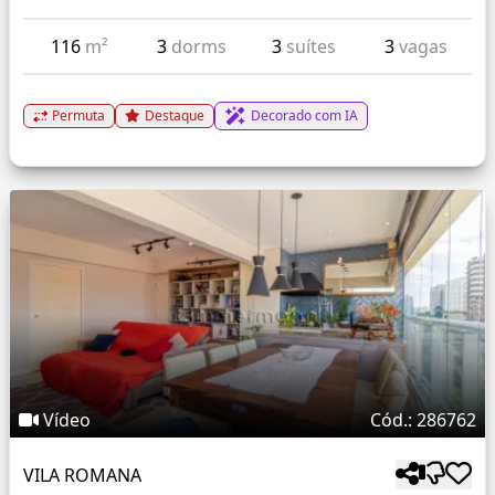
116
m²
3
dorms
3
suítes
3
vagas
Permuta
Destaque
Decorado com IA
Vídeo
Cód.: 286762
VILA ROMANA