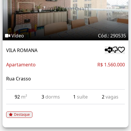
Vídeo
Cód.: 290535
VILA ROMANA
Apartamento
R$ 1.560.000
Rua Crasso
92
m²
3
dorms
1
suíte
2
vagas
Destaque