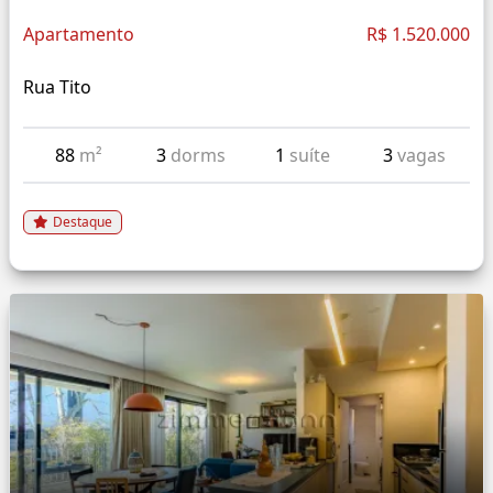
Apartamento
R$ 1.520.000
Rua Tito
88
m²
3
dorms
1
suíte
3
vagas
Destaque