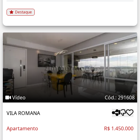
Destaque
Vídeo
Cód.: 291608
VILA ROMANA
Apartamento
R$ 1.450.000