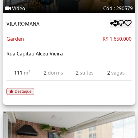
Vídeo
Cód.: 290579
VILA ROMANA
Garden
R$ 1.650.000
Rua Capitao Alceu Vieira
111
m²
2
dorms
2
suítes
2
vagas
Destaque