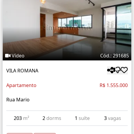
Vídeo
Cód.: 291685
VILA ROMANA
Apartamento
R$ 1.555.000
Rua Mario
203
m²
2
dorms
1
suíte
3
vagas