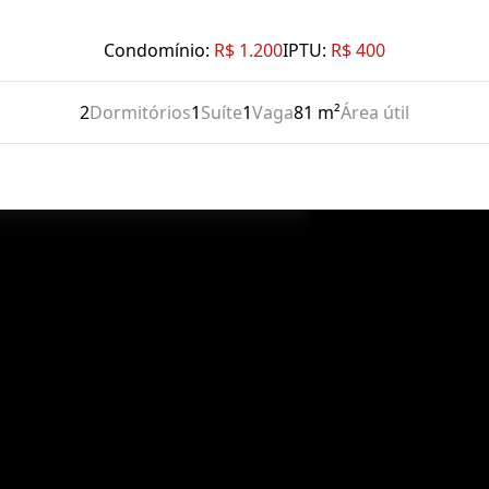
Condomínio:
R$ 1.200
IPTU:
R$ 400
2
Dormitórios
1
Suíte
1
Vaga
81 m²
Área útil