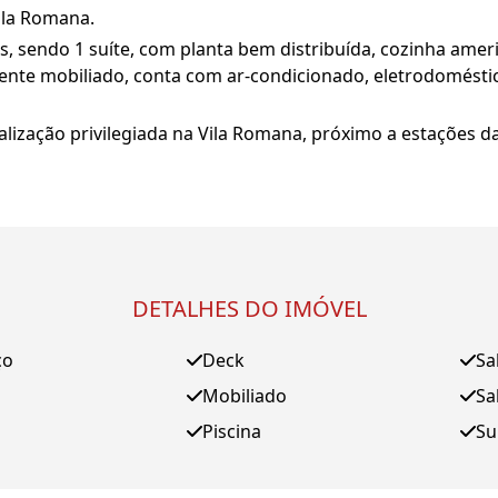
ila Romana.
s, sendo 1 suíte, com planta bem distribuída, cozinha am
lmente mobiliado, conta com ar-condicionado, eletrodomést
lização privilegiada na Vila Romana, próximo a estações d
DETALHES DO IMÓVEL
ço
Deck
Sa
Mobiliado
Sa
Piscina
Su