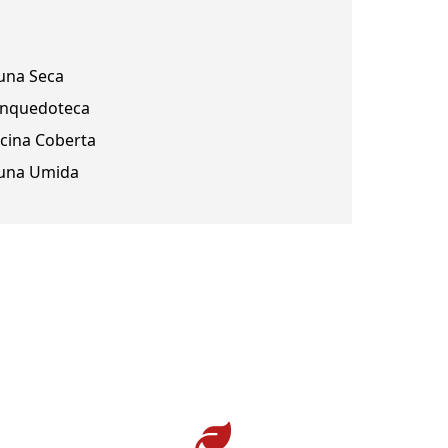
una Seca
inquedoteca
scina Coberta
una Umida