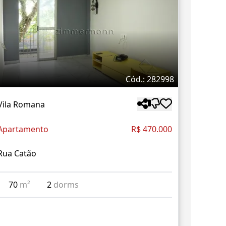
Cód.: 282998
Vila Romana
Apartamento
R$ 470.000
Rua Catão
70
m²
2
dorms