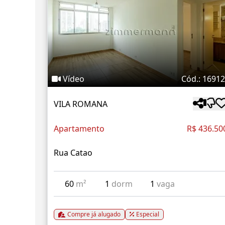
Vídeo
Cód.: 1691
VILA ROMANA
Apartamento
R$ 436.50
Rua Catao
60
m²
1
dorm
1
vaga
Compre já alugado
Especial