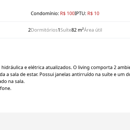
Condomínio:
R$ 100
IPTU:
R$ 10
2
Dormitórios
1
Suíte
82 m²
Área útil
hidráulica e elétrica atualizados. O living comporta 2 ambi
ada a sala de estar. Possui janelas antirruído na suíte e um
do na sala.
fone.