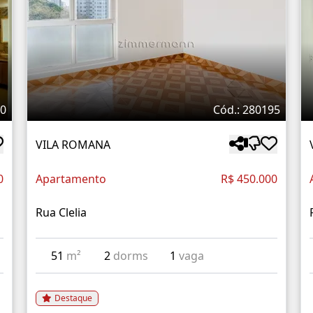
20
Cód.: 280195
VILA ROMANA
0
Apartamento
R$ 450.000
Rua Clelia
51
m²
2
dorms
1
vaga
Destaque