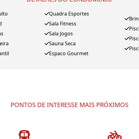
ulto
Quadra Esportes
Bri
d
Sala Fitness
Pisc
as
Sala Jogos
Pisc
eira
Sauna Seca
Pisc
antil
Espaco Gourmet
PONTOS DE INTERESSE MAIS PRÓXIMOS