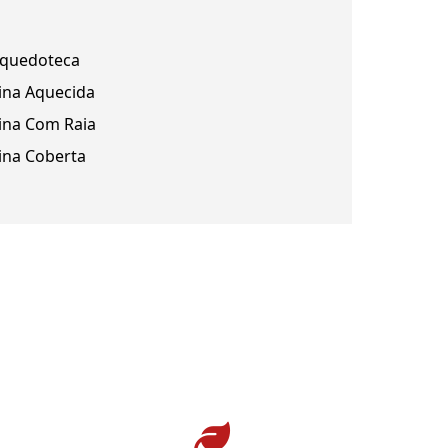
nquedoteca
ina Aquecida
ina Com Raia
ina Coberta