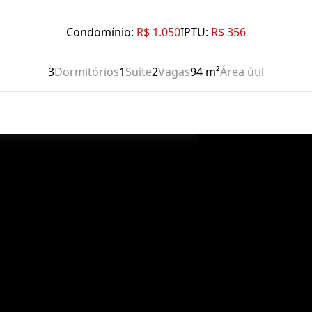
Condomínio:
R$ 1.050
IPTU:
R$ 356
3
Dormitórios
1
Suíte
2
Vagas
94 m²
Área útil