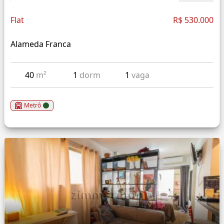
Flat
R$ 530.000
Alameda Franca
40
m²
1
dorm
1
vaga
Metrô