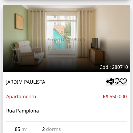
Cód.: 280710
JARDIM PAULISTA
Apartamento
R$ 550.000
Rua Pamplona
85
m²
2
dorms