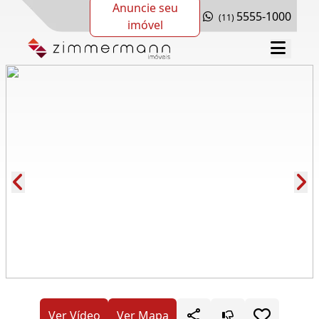
Anuncie seu
5555-1000
(11)
imóvel
Cód.: 278995
Ver Vídeo
Ver Mapa