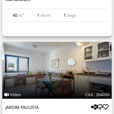
40
m²
1
dorm
1
vaga
Vídeo
Cód.: 264066
JARDIM PAULISTA