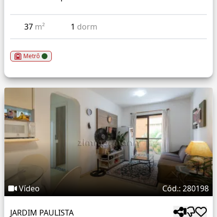
37
m²
1
dorm
Metrô
Vídeo
Cód.: 280198
JARDIM PAULISTA