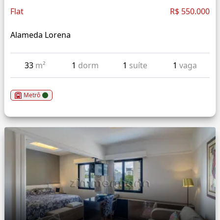
Flat
R$ 550.000
Alameda Lorena
33
m²
1
dorm
1
suíte
1
vaga
Metrô