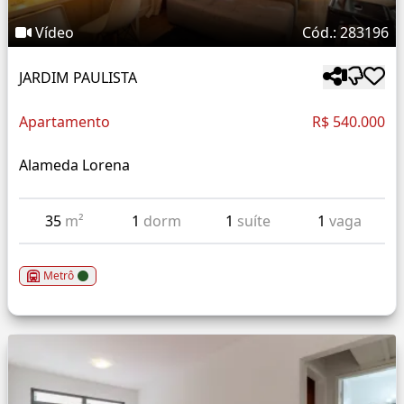
Vídeo
Cód.: 283196
JARDIM PAULISTA
Apartamento
R$ 540.000
Alameda Lorena
35
m²
1
dorm
1
suíte
1
vaga
Metrô