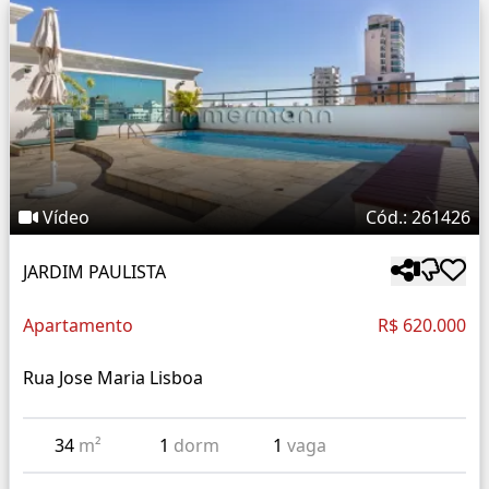
Vídeo
Cód.: 261426
JARDIM PAULISTA
Apartamento
R$ 620.000
Rua Jose Maria Lisboa
34
m²
1
dorm
1
vaga