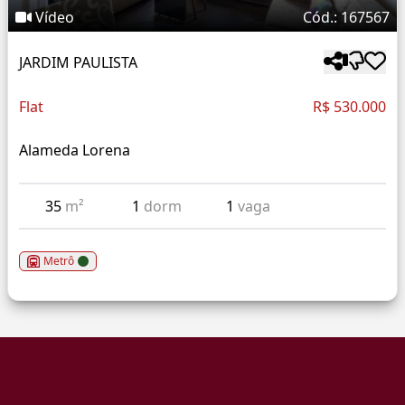
Vídeo
Cód.: 167567
JARDIM PAULISTA
Flat
R$ 530.000
Alameda Lorena
35
m²
1
dorm
1
vaga
Metrô