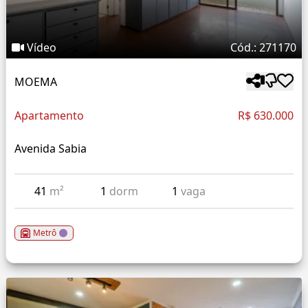
Vídeo
Cód.: 271170
MOEMA
Apartamento
R$ 630.000
Avenida Sabia
41
m²
1
dorm
1
vaga
Metrô