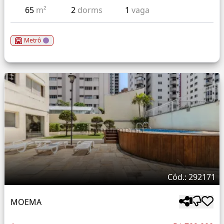
65
m²
2
dorms
1
vaga
Metrô
Cód.: 292171
MOEMA