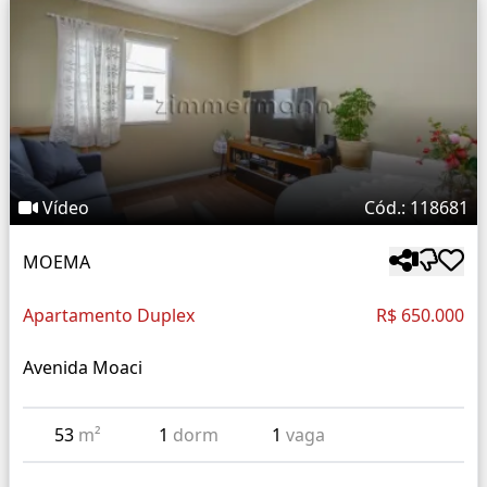
Vídeo
Cód.: 118681
MOEMA
Apartamento Duplex
R$ 650.000
Avenida Moaci
53
m²
1
dorm
1
vaga