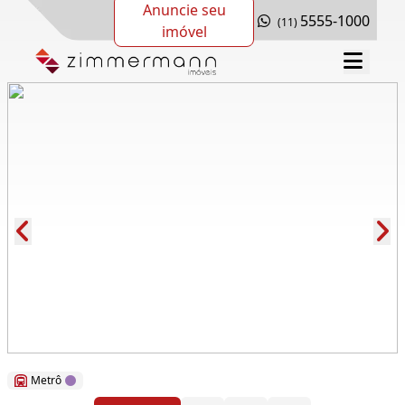
Anuncie seu
5555-1000
(11)
imóvel
Cód.: 275602
Metrô