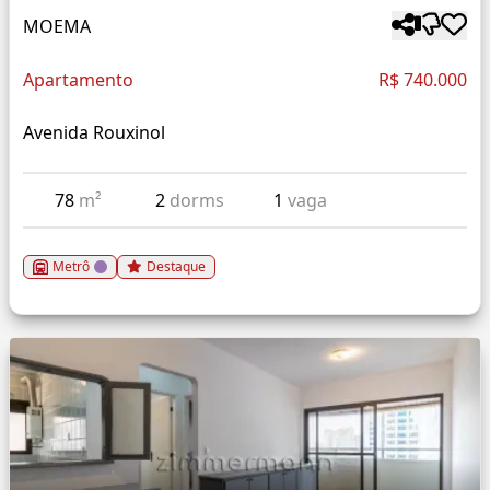
MOEMA
Apartamento
R$ 740.000
Avenida Rouxinol
78
m²
2
dorms
1
vaga
Metrô
Destaque