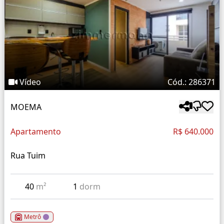
Vídeo
Cód.: 286371
MOEMA
Apartamento
R$ 640.000
Rua Tuim
40
m²
1
dorm
Metrô