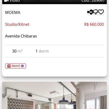
Vídeo
Cód.: 269647
MOEMA
Studio/Kitnet
R$ 660.000
Avenida Chibaras
30
m²
1
dorm
Metrô