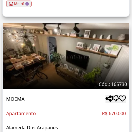
Metrô
Cód.: 165730
MOEMA
Apartamento
R$ 670.000
Alameda Dos Arapanes