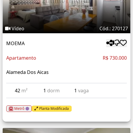
Vídeo
Cód.: 270127
MOEMA
Apartamento
R$ 730.000
Alameda Dos Aicas
42
m²
1
dorm
1
vaga
Metrô
Planta Modificada