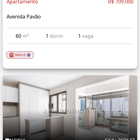
Apartamento
R$ 709.000
Avenida Pavão
60
m²
1
dorm
1
vaga
Metrô