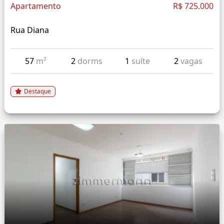
Apartamento
R$ 725.000
Rua Diana
57
m²
2
dorms
1
suíte
2
vagas
Destaque