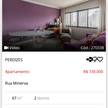
Vídeo
Cód.: 270338
PERDIZES
Apartamento
R$ 730.000
Rua Minerva
67
m²
2
dorms