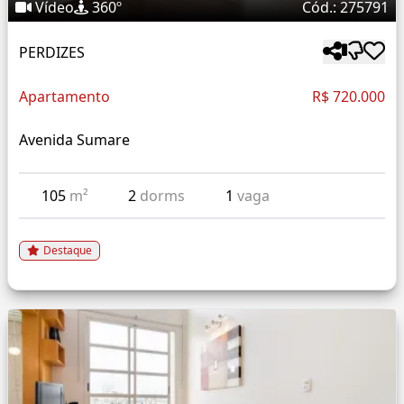
Vídeo
360º
Cód.: 275791
PERDIZES
Apartamento
R$ 720.000
Avenida Sumare
105
m²
2
dorms
1
vaga
Destaque