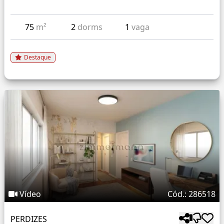
75
m²
2
dorms
1
vaga
Destaque
Vídeo
Cód.: 286518
PERDIZES