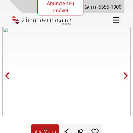
Anuncie seu
5555-1000
(11)
imóvel
Cód.: 281209
Ver Mapa