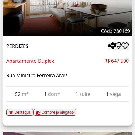
Cód.: 280169
PERDIZES
Apartamento Duplex
R$ 647.500
Rua Ministro Ferreira Alves
52
m²
1
dorm
1
suíte
1
vaga
Destaque
Compre já alugado