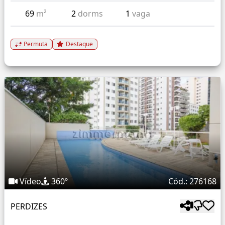
69
m²
2
dorms
1
vaga
Permuta
Destaque
Vídeo
360º
Cód.: 276168
PERDIZES