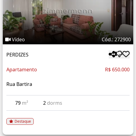
Vídeo
Cód.: 272900
PERDIZES
Apartamento
R$ 650.000
Rua Bartira
79
m²
2
dorms
Destaque