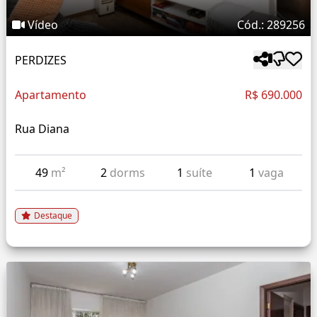
Vídeo
Cód.: 289256
PERDIZES
Apartamento
R$ 690.000
Rua Diana
49
m²
2
dorms
1
suíte
1
vaga
Destaque