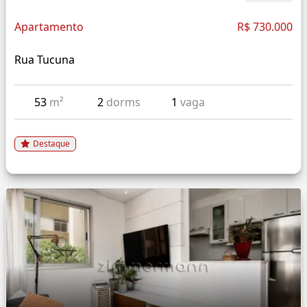
Apartamento
R$ 730.000
Rua Tucuna
53
m²
2
dorms
1
vaga
Destaque