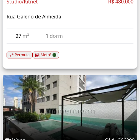
Studio/Kitnet
R$ 480.000
Rua Galeno de Almeida
27
m²
1
dorm
Permuta
Metrô