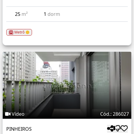
25
m²
1
dorm
Metrô
Vídeo
Cód.: 286027
PINHEIROS