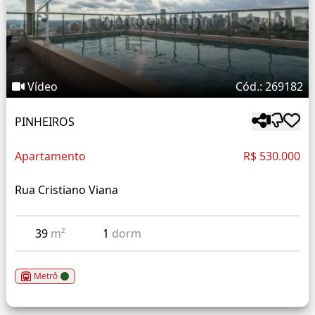
Vídeo
Cód.: 269182
PINHEIROS
Apartamento
R$ 530.000
Rua Cristiano Viana
39
m²
1
dorm
Metrô