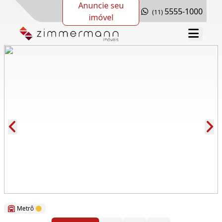
Anuncie seu
5555-1000
(11)
imóvel
Cód.: 277069
Metrô