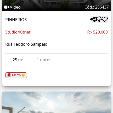
Vídeo
Cód.: 286437
PINHEIROS
Studio/Kitnet
R$ 520.000
Rua Teodoro Sampaio
25
m²
1
dorm
Metrô