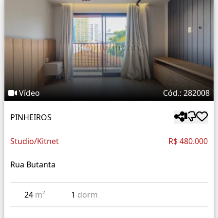
Vídeo
Cód.: 282008
PINHEIROS
Studio/Kitnet
R$ 480.000
Rua Butanta
24
m²
1
dorm