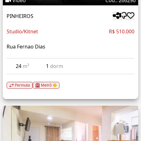
Vídeo
Cód.: 266290
PINHEIROS
Studio/Kitnet
R$ 510.000
Rua Fernao Dias
24
m²
1
dorm
Permuta
Metrô