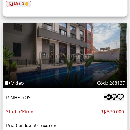
Metrô
Vídeo
Cód.: 288137
PINHEIROS
Studio/Kitnet
R$ 570.000
Rua Cardeal Arcoverde