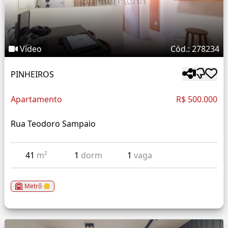
Vídeo
Cód.: 278234
PINHEIROS
Apartamento
R$ 500.000
Rua Teodoro Sampaio
41
m²
1
dorm
1
vaga
Metrô