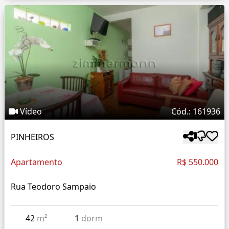
Vídeo
Cód.: 161936
PINHEIROS
Apartamento
R$ 550.000
Rua Teodoro Sampaio
42
m²
1
dorm