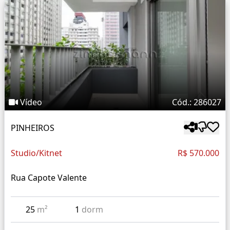
Vídeo
Cód.: 286027
PINHEIROS
Studio/Kitnet
R$ 570.000
Rua Capote Valente
25
m²
1
dorm