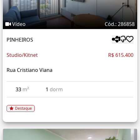
Vídeo
Cód.: 286858
PINHEIROS
Studio/Kitnet
R$ 615.400
Rua Cristiano Viana
33
m²
1
dorm
Destaque