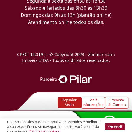
Segunda a sexta das 8h30 às 18h30
Sábado e feriados das 8h30 às 13h30
Domingos das 9h às 13h (plantão online)
Atendimento online todos os dias.
CRECI 15.319-J - © Copyright 2023 - Zimmermann
Imóveis LTDA - Todos os direitos reservados.
Agendar
Mais
Proposta
Visita
informações
de Compra
Usamos cookies para personalizar conteúdos e melhorar
Entendi
a sua experiência. Ao navegar neste site, você concorda
com a nossa
Política de Cookies
.