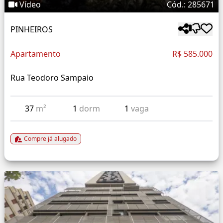
Vídeo
Cód.: 285671
PINHEIROS
Apartamento
R$ 585.000
Rua Teodoro Sampaio
37
m²
1
dorm
1
vaga
Compre já alugado