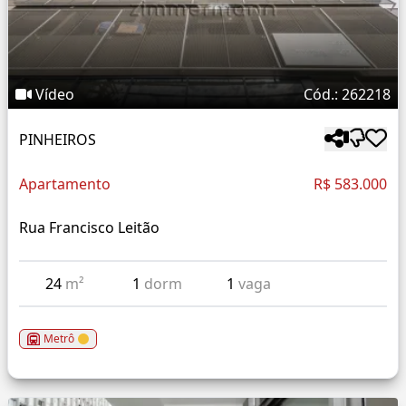
Vídeo
Cód.: 262218
PINHEIROS
Apartamento
R$ 583.000
Rua Francisco Leitão
24
m²
1
dorm
1
vaga
Metrô