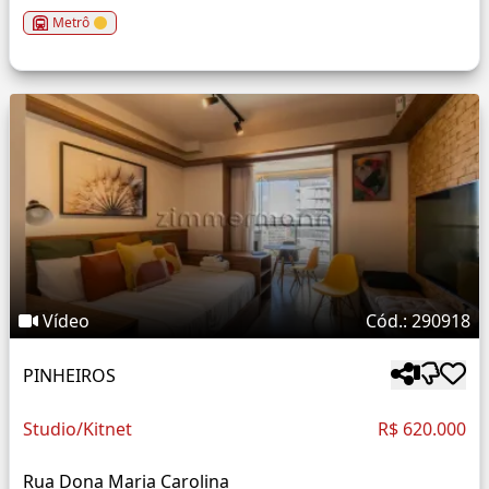
Metrô
Vídeo
Cód.: 290918
PINHEIROS
Studio/Kitnet
R$ 620.000
Rua Dona Maria Carolina