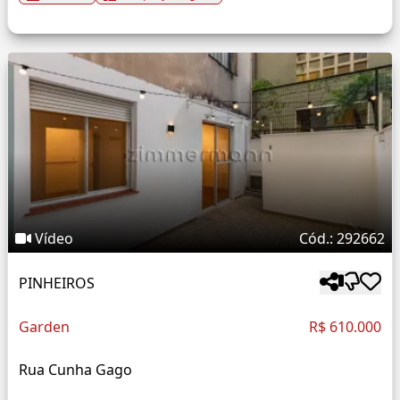
Vídeo
Cód.: 292662
PINHEIROS
Garden
R$ 610.000
Rua Cunha Gago