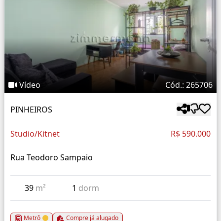
Vídeo
Cód.: 265706
PINHEIROS
Studio/Kitnet
R$ 590.000
Rua Teodoro Sampaio
39
m²
1
dorm
Metrô
Compre já alugado