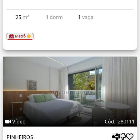
25
m²
1
dorm
1
vaga
Metrô
Vídeo
Cód.: 280111
PINHEIROS