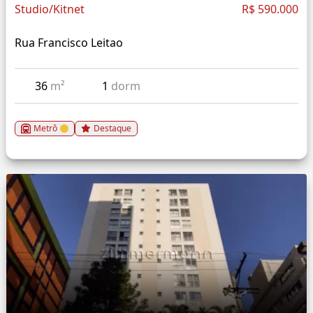
Studio/Kitnet
R$ 590.000
Rua Francisco Leitao
36
m²
1
dorm
Metrô
Destaque