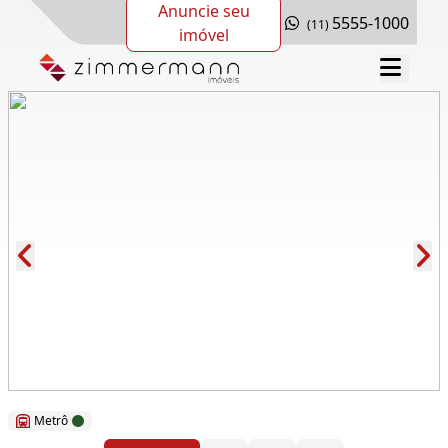
Anuncie seu
5555-1000
(11)
imóvel
Cód.: 276848
Metrô