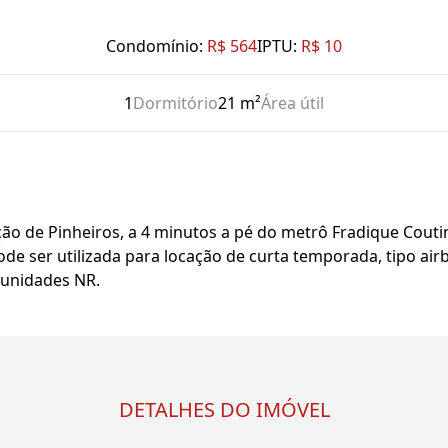
Condomínio:
R$ 564
IPTU:
R$ 10
1
Dormitório
21 m²
Área útil
ão de Pinheiros, a 4 minutos a pé do metrô Fradique Couti
de ser utilizada para locação de curta temporada, tipo air
 unidades NR.
DETALHES DO IMÓVEL