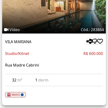
Vídeo
Cód.: 283864
VILA MARIANA
Studio/Kitnet
R$ 600.000
Rua Madre Cabrini
32
m²
1
dorm
Metrô