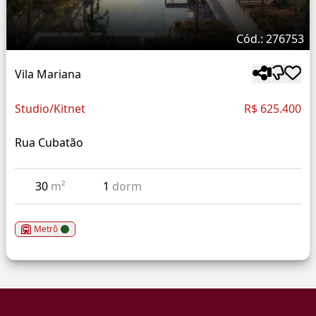
Cód.: 276753
Vila Mariana
Studio/Kitnet
R$ 625.400
Rua Cubatão
30
m²
1
dorm
Metrô