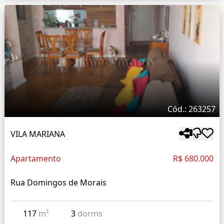
Cód.: 263257
VILA MARIANA
Apartamento
R$ 680.000
Rua Domingos de Morais
117
m²
3
dorms