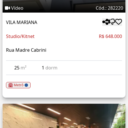
Vídeo
Cód.: 282220
VILA MARIANA
Studio/Kitnet
R$ 648.000
Rua Madre Cabrini
25
m²
1
dorm
Metrô