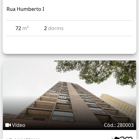
Rua Humberto I
72
m²
2
dorms
Vídeo
Cód.: 280003