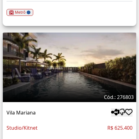
Metrô
Cód.: 276803
Vila Mariana
Studio/Kitnet
R$ 625.400