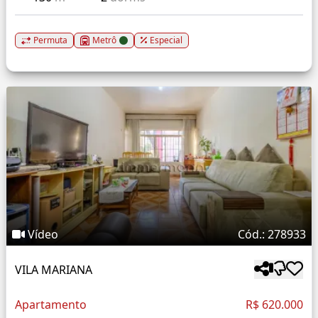
Permuta
Metrô
Especial
Vídeo
Cód.: 278933
VILA MARIANA
Apartamento
R$ 620.000