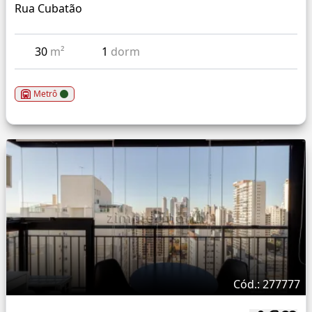
Rua Cubatão
30
m²
1
dorm
Metrô
Cód.: 277777