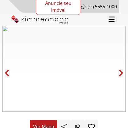
Anuncie seu
5555-1000
(11)
imóvel
Cód.: 286440
Ver Mapa