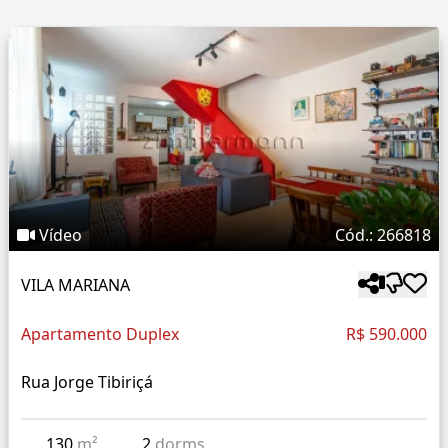
Vídeo
Cód.: 266818
VILA MARIANA
Apartamento Duplex
R$ 590.000
Rua Jorge Tibiriçá
130
m²
2
dorms