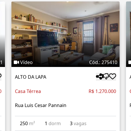
01
Vídeo
Cód.: 275410
ALTO DA LAPA
0
Casa Térrea
R$ 1.270.000
Rua Luis Cesar Pannain
250
m²
1
dorm
3
vagas