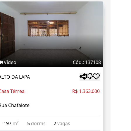
Vídeo
Cód.: 137108
ALTO DA LAPA
Casa Térrea
R$ 1.363.000
Rua Chafalote
197
m²
5
dorms
2
vagas