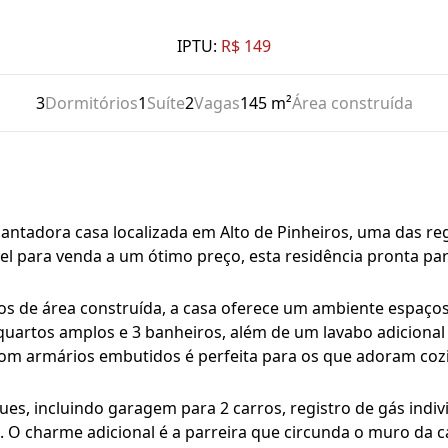
IPTU:
R$ 149
3
Dormitórios
1
Suíte
2
Vagas
145 m²
Área construída
antadora casa localizada em Alto de Pinheiros, uma das re
vel para venda a um ótimo preço, esta residência pronta 
 de área construída, a casa oferece um ambiente espaçoso
 quartos amplos e 3 banheiros, além de um lavabo adiciona
 com armários embutidos é perfeita para os que adoram co
ues, incluindo garagem para 2 carros, registro de gás ind
a. O charme adicional é a parreira que circunda o muro da c