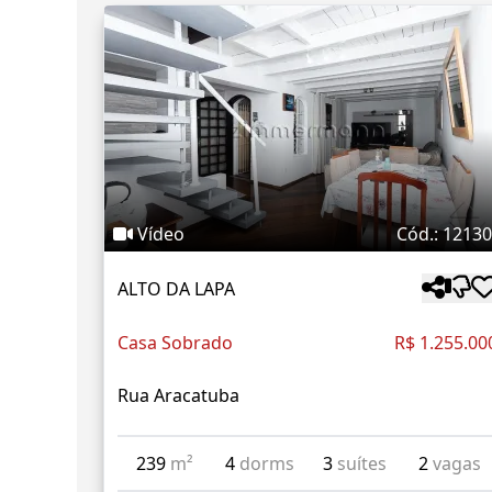
Vídeo
Cód.: 1213
ALTO DA LAPA
Casa Sobrado
R$ 1.255.00
Rua Aracatuba
239
m²
4
dorms
3
suítes
2
vagas