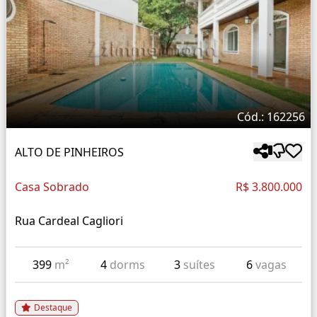
Cód.: 162256
ALTO DE PINHEIROS
Casa Sobrado
R$ 3.800.000
Rua Cardeal Cagliori
399
m²
4
dorms
3
suítes
6
vagas
Destaque