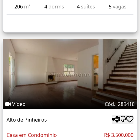
206
m²
4
dorms
4
suítes
5
vagas
Vídeo
Cód.: 289418
Alto de Pinheiros
Casa em Condomínio
R$ 3.500.000