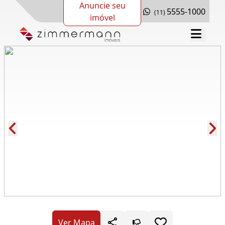
Anuncie seu
5555-1000
(11)
imóvel
Cód.: 279911
Ver Mapa