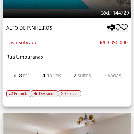
Cód.: 144729
ALTO DE PINHEIROS
Casa Sobrado
R$ 3.390.000
Rua Umburanas
418
m²
4
dorms
2
suítes
3
vagas
Permuta
Destaque
Especial