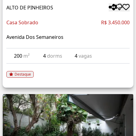
ALTO DE PINHEIROS
Casa Sobrado
R$ 3.450.000
Avenida Dos Semaneiros
200
m²
4
dorms
4
vagas
Destaque