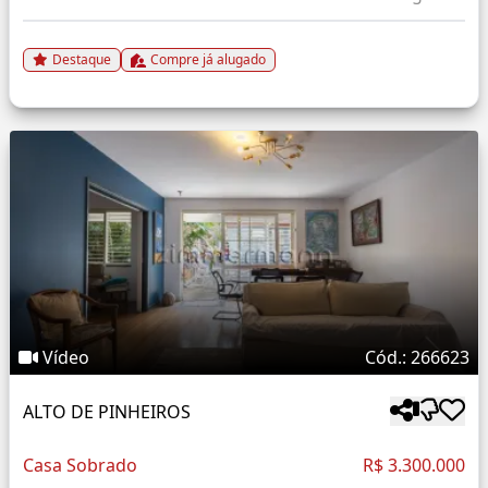
Destaque
Compre já alugado
Vídeo
Cód.: 266623
ALTO DE PINHEIROS
Casa Sobrado
R$ 3.300.000