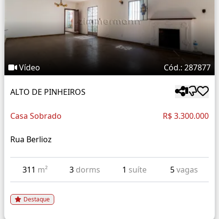
Vídeo
Cód.: 287877
ALTO DE PINHEIROS
Casa Sobrado
R$ 3.300.000
Rua Berlioz
311
m²
3
dorms
1
suíte
5
vagas
Destaque