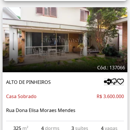
Cód.: 137066
ALTO DE PINHEIROS
Casa Sobrado
R$ 3.600.000
Rua Dona Elisa Moraes Mendes
325
m²
4
dorms
3
suítes
4
vagas