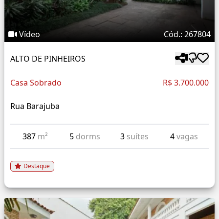
Vídeo
Cód.: 267804
ALTO DE PINHEIROS
Casa Sobrado
R$ 3.700.000
Rua Barajuba
387
m²
5
dorms
3
suítes
4
vagas
Destaque