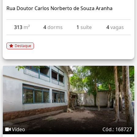
Rua Doutor Carlos Norberto de Souza Aranha
313
m²
4
dorms
1
suíte
4
vagas
Destaque
Vídeo
Cód.: 168727