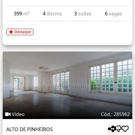
399
m²
4
dorms
3
suítes
6
vagas
Destaque
Vídeo
Cód.: 285962
ALTO DE PINHEIROS