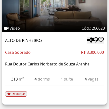
Vídeo
Cód.: 266623
ALTO DE PINHEIROS
Casa Sobrado
R$ 3.300.000
Rua Doutor Carlos Norberto de Souza Aranha
313
m²
4
dorms
1
suíte
4
vagas
Destaque