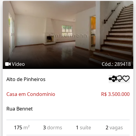
Vídeo
Cód.: 289418
Alto de Pinheiros
Casa em Condomínio
R$ 3.500.000
Rua Bennet
175
m²
3
dorms
1
suíte
2
vagas