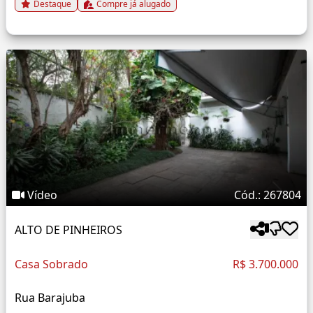
Destaque
Compre já alugado
Vídeo
Cód.: 267804
ALTO DE PINHEIROS
Casa Sobrado
R$ 3.700.000
Rua Barajuba