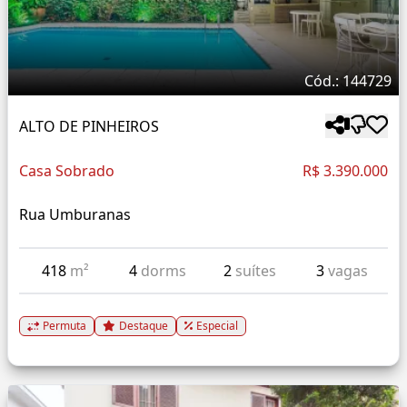
Cód.: 144729
ALTO DE PINHEIROS
Casa Sobrado
R$ 3.390.000
Rua Umburanas
418
m²
4
dorms
2
suítes
3
vagas
Permuta
Destaque
Especial