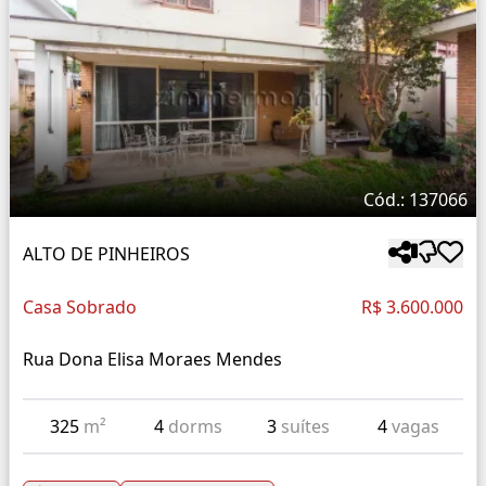
Cód.: 137066
ALTO DE PINHEIROS
Casa Sobrado
R$ 3.600.000
Rua Dona Elisa Moraes Mendes
325
m²
4
dorms
3
suítes
4
vagas