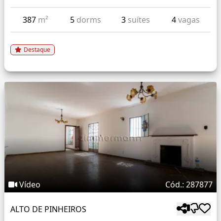
387
m²
5
dorms
3
suítes
4
vagas
Destaque
Vídeo
Cód.: 287877
ALTO DE PINHEIROS