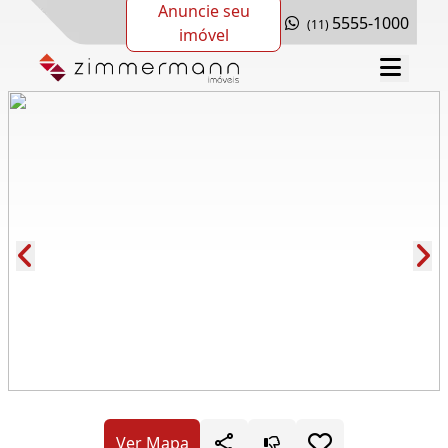
Anuncie seu
5555-1000
(11)
imóvel
Cód.: 287101
Ver Mapa