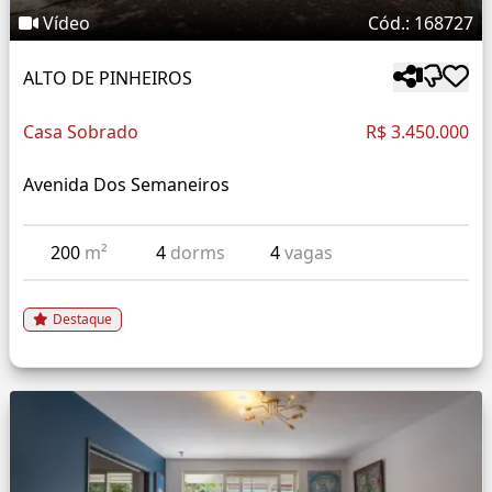
Vídeo
Cód.: 168727
ALTO DE PINHEIROS
Casa Sobrado
R$ 3.450.000
Avenida Dos Semaneiros
200
m²
4
dorms
4
vagas
Destaque