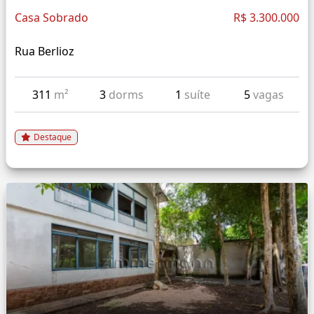
Casa Sobrado
R$ 3.300.000
Rua Berlioz
311
m²
3
dorms
1
suíte
5
vagas
Destaque