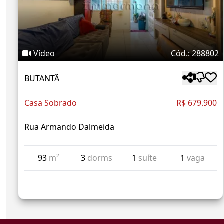
Vídeo
Cód.: 288802
BUTANTÃ
Casa Sobrado
R$ 679.900
Rua Armando Dalmeida
93
m²
3
dorms
1
suíte
1
vaga