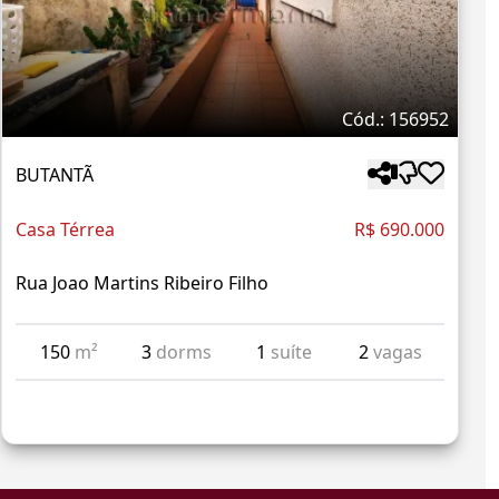
Cód.: 156952
BUTANTÃ
Casa Térrea
R$ 690.000
Rua Joao Martins Ribeiro Filho
150
m²
3
dorms
1
suíte
2
vagas