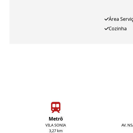
Área Servi
Cozinha
Metrô
VILA SONIA
AV. NS
3,27 km