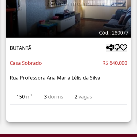
Cód.: 280077
BUTANTÃ
Casa Sobrado
R$ 640.000
Rua Professora Ana Maria Lélis da Silva
150
m²
3
dorms
2
vagas