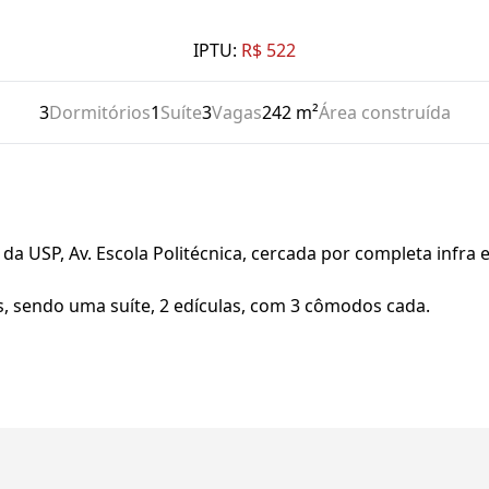
IPTU:
R$ 522
3
Dormitórios
1
Suíte
3
Vagas
242 m²
Área construída
da USP, Av. Escola Politécnica, cercada por completa infra 
s, sendo uma suíte, 2 edículas, com 3 cômodos cada.