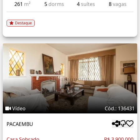
261
m²
5
dorms
4
suítes
8
vagas
Destaque
Vídeo
Cód.: 136431
PACAEMBU
Casa Sobrado
R$ 3.900.000