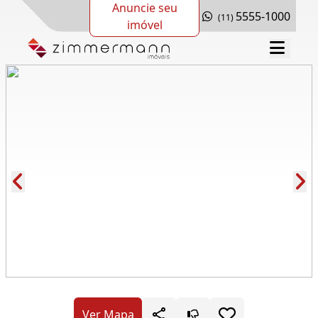
Anuncie seu
5555-1000
(11)
imóvel
Cód.: 279303
Ver Mapa