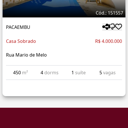
Cód.: 151557
PACAEMBU
Casa Sobrado
R$ 4.000.000
Rua Mario de Melo
450
m²
4
dorms
1
suíte
5
vagas