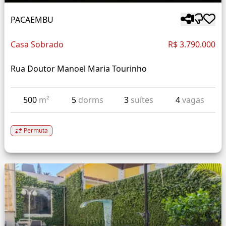
PACAEMBU
Casa Sobrado
R$ 3.790.000
Rua Doutor Manoel Maria Tourinho
500
m²
5
dorms
3
suítes
4
vagas
Permuta