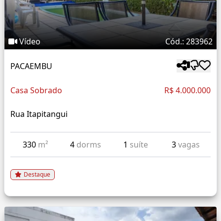
Vídeo
Cód.: 283962
PACAEMBU
Casa Sobrado
R$ 4.000.000
Rua Itapitangui
330
m²
4
dorms
1
suíte
3
vagas
Destaque