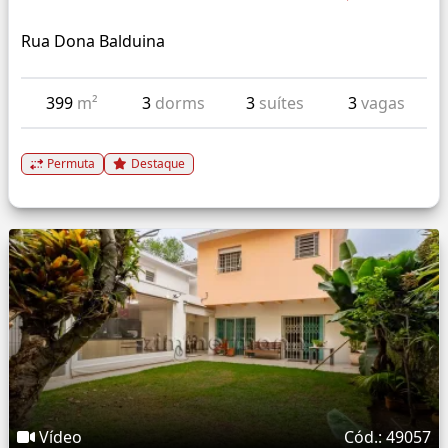
Rua Dona Balduina
399
m²
3
dorms
3
suítes
3
vagas
Permuta
Destaque
Vídeo
Cód.: 49057