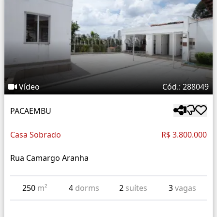
Vídeo
Cód.: 288049
PACAEMBU
Casa Sobrado
R$ 3.800.000
Rua Camargo Aranha
250
m²
4
dorms
2
suítes
3
vagas