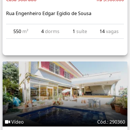
Rua Engenheiro Edgar Egidio de Sousa
550
m²
4
dorms
1
suíte
14
vagas
Vídeo
Cód.: 290360