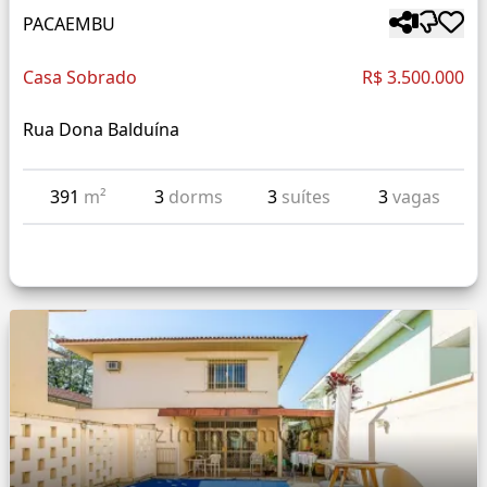
PACAEMBU
Casa Sobrado
R$ 3.500.000
Rua Dona Balduína
391
m²
3
dorms
3
suítes
3
vagas