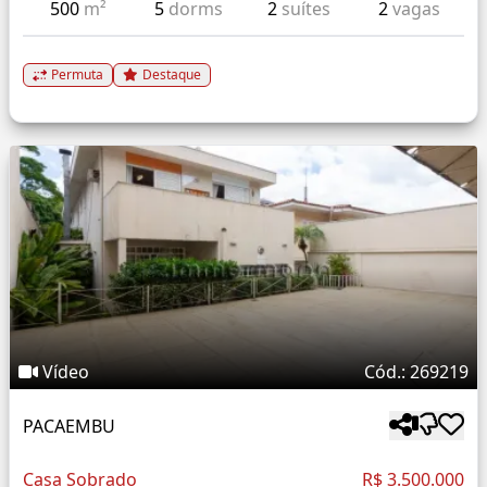
500
m²
5
dorms
2
suítes
2
vagas
Permuta
Destaque
Vídeo
Cód.: 269219
PACAEMBU
Casa Sobrado
R$ 3.500.000