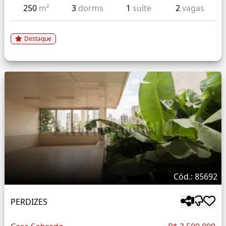
250
m²
3
dorms
1
suíte
2
vagas
Destaque
Cód.: 85692
PERDIZES