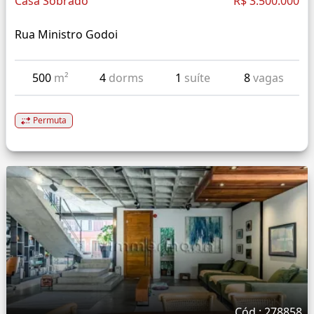
Casa Sobrado
R$ 3.500.000
Rua Ministro Godoi
500
m²
4
dorms
1
suíte
8
vagas
Permuta
Cód.: 278858