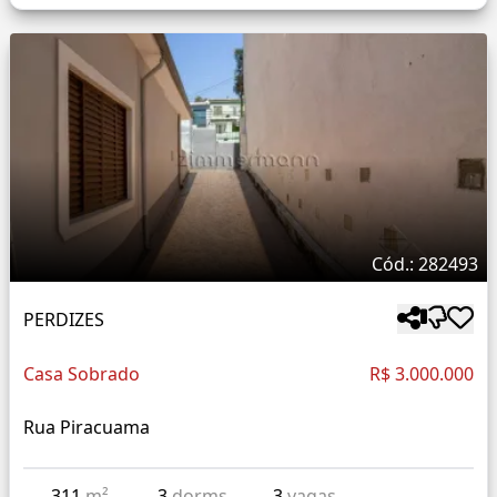
Cód.: 282493
PERDIZES
Casa Sobrado
R$ 3.000.000
Rua Piracuama
311
m²
3
dorms
3
vagas