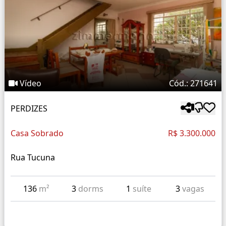
Vídeo
Cód.: 271641
PERDIZES
Casa Sobrado
R$ 3.300.000
Rua Tucuna
136
m²
3
dorms
1
suíte
3
vagas