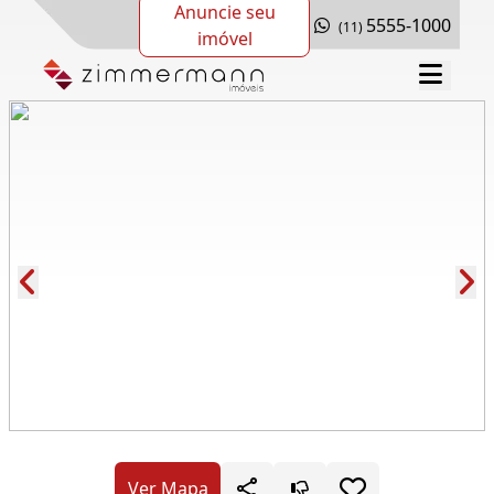
Anuncie seu
5555-1000
(11)
imóvel
Cód.: 278459
Ver Mapa