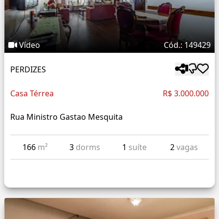
Vídeo
Cód.: 149429
PERDIZES
Casa Térrea
R$ 3.000.000
Rua Ministro Gastao Mesquita
166
m²
3
dorms
1
suíte
2
vagas