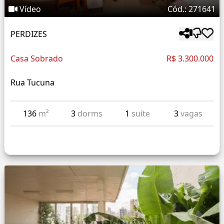
Vídeo
Cód.: 271641
PERDIZES
Casa Sobrado
R$ 3.300.000
Rua Tucuna
136
m²
3
dorms
1
suíte
3
vagas