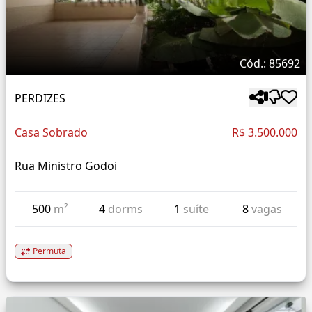
Cód.: 85692
PERDIZES
Casa Sobrado
R$ 3.500.000
Rua Ministro Godoi
500
m²
4
dorms
1
suíte
8
vagas
Permuta