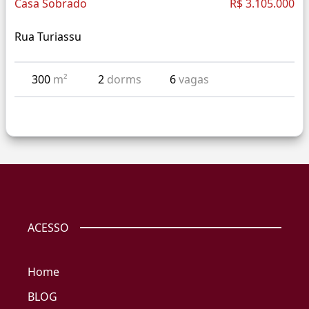
Casa Sobrado
R$ 3.105.000
Rua Turiassu
300
m²
2
dorms
6
vagas
ACESSO
Home
BLOG