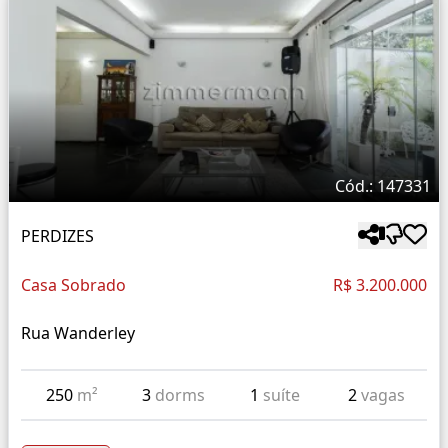
Cód.: 147331
PERDIZES
Casa Sobrado
R$ 3.200.000
Rua Wanderley
250
m²
3
dorms
1
suíte
2
vagas