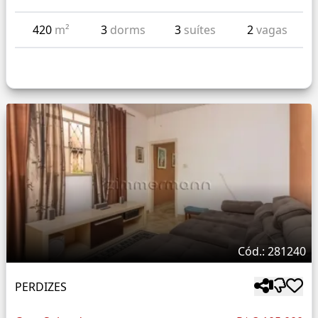
420
m²
3
dorms
3
suítes
2
vagas
Cód.: 281240
PERDIZES