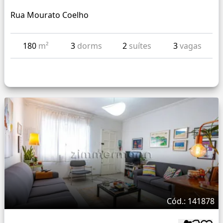
Rua Mourato Coelho
180
m²
3
dorms
2
suítes
3
vagas
Cód.: 141878