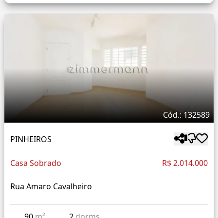
Cód.: 132589
PINHEIROS
Casa Sobrado
R$ 2.014.000
Rua Amaro Cavalheiro
90
m²
2
dorms