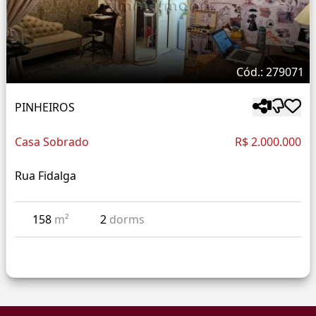
Cód.: 279071
PINHEIROS
Casa Sobrado
R$ 2.000.000
Rua Fidalga
158
m²
2
dorms