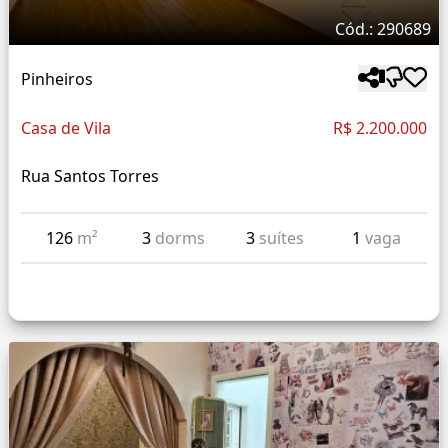
Cód.: 290689
Pinheiros
Casa de Vila
R$ 2.200.000
Rua Santos Torres
126
m²
3
dorms
3
suítes
1
vaga