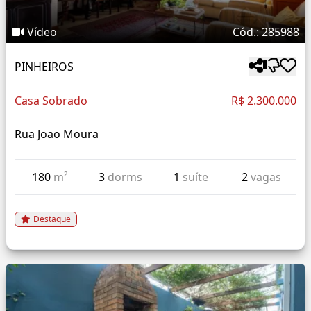
Vídeo
Cód.: 285988
PINHEIROS
Casa Sobrado
R$ 2.300.000
Rua Joao Moura
180
m²
3
dorms
1
suíte
2
vagas
Destaque