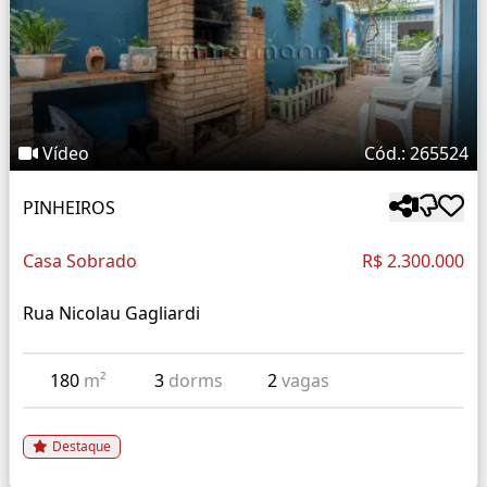
Vídeo
Cód.: 265524
PINHEIROS
Casa Sobrado
R$ 2.300.000
Rua Nicolau Gagliardi
180
m²
3
dorms
2
vagas
Destaque