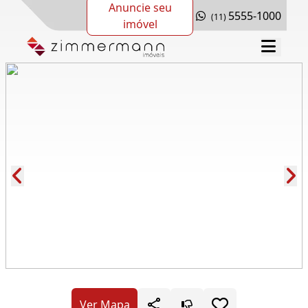
Anuncie seu
5555-1000
(11)
imóvel
Cód.: 278480
Ver Mapa