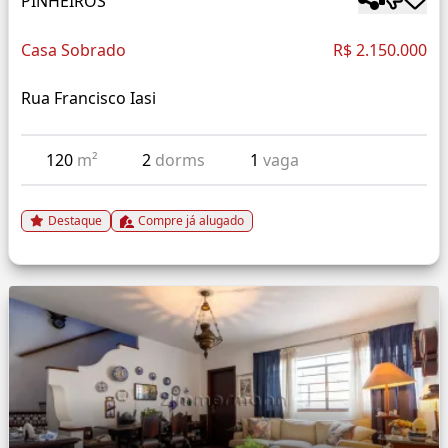
PINHEIROS
Casa Sobrado
R$ 2.150.000
Rua Francisco Iasi
120
m²
2
dorms
1
vaga
Destaque
Compre já alugado