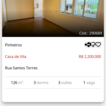
Cód.: 290689
Pinheiros
Casa de Vila
R$ 2.200.000
Rua Santos Torres
126
m²
3
dorms
3
suítes
1
vaga