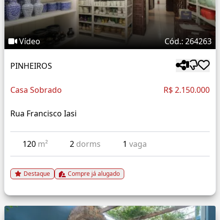
Vídeo
Cód.: 264263
PINHEIROS
Casa Sobrado
R$ 2.150.000
Rua Francisco Iasi
120
m²
2
dorms
1
vaga
Destaque
Compre já alugado