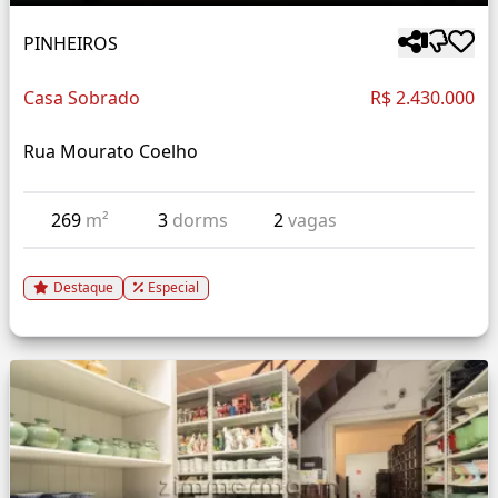
PINHEIROS
Casa Sobrado
R$ 2.430.000
Rua Mourato Coelho
269
m²
3
dorms
2
vagas
Destaque
Especial