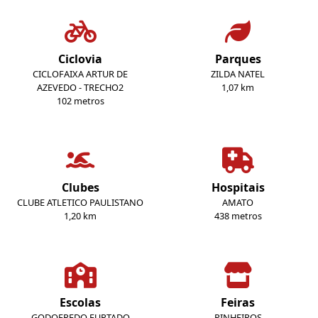
Ciclovia
Parques
CICLOFAIXA ARTUR DE
ZILDA NATEL
AZEVEDO - TRECHO2
1,07 km
102 metros
Clubes
Hospitais
CLUBE ATLETICO PAULISTANO
AMATO
1,20 km
438 metros
Escolas
Feiras
GODOFREDO FURTADO
PINHEIROS