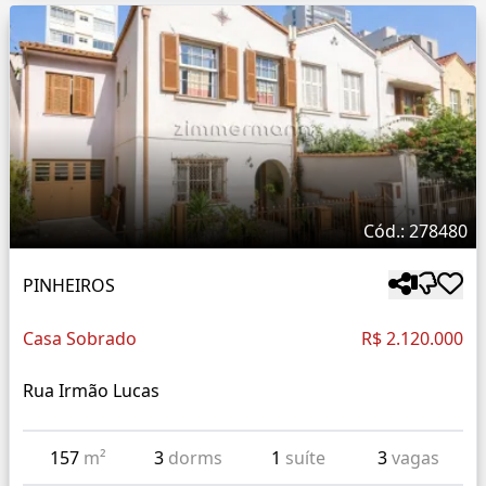
Cód.: 278480
PINHEIROS
Casa Sobrado
R$ 2.120.000
Rua Irmão Lucas
157
m²
3
dorms
1
suíte
3
vagas