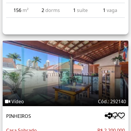
156
m²
2
dorms
1
suíte
1
vaga
Vídeo
Cód.: 292140
PINHEIROS
Casa Sobrado
R$ 2.200.000