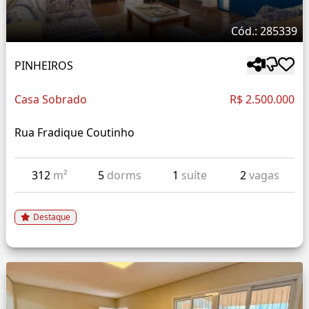
Cód.: 285339
PINHEIROS
Casa Sobrado
R$ 2.500.000
Rua Fradique Coutinho
312
m²
5
dorms
1
suíte
2
vagas
Destaque