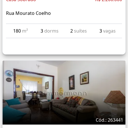
Rua Mourato Coelho
180
m²
3
dorms
2
suítes
3
vagas
Cód.: 263441