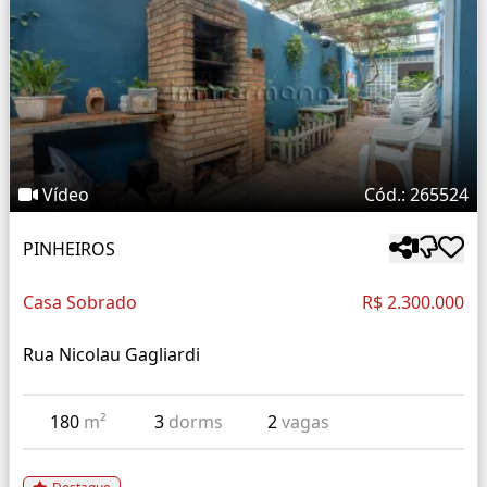
Vídeo
Cód.: 265524
PINHEIROS
Casa Sobrado
R$ 2.300.000
Rua Nicolau Gagliardi
180
m²
3
dorms
2
vagas