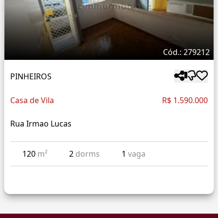
Cód.: 279212
PINHEIROS
Casa de Vila
R$ 1.590.000
Rua Irmao Lucas
120
m²
2
dorms
1
vaga