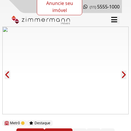
Anuncie seu
5555-1000
(11)
imóvel
Cód.: 280068
Metrô
Destaque