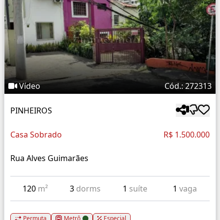
Vídeo
Cód.: 272313
PINHEIROS
Casa Sobrado
R$ 1.500.000
Rua Alves Guimarães
120
m²
3
dorms
1
suíte
1
vaga
Permuta
Metrô
Especial