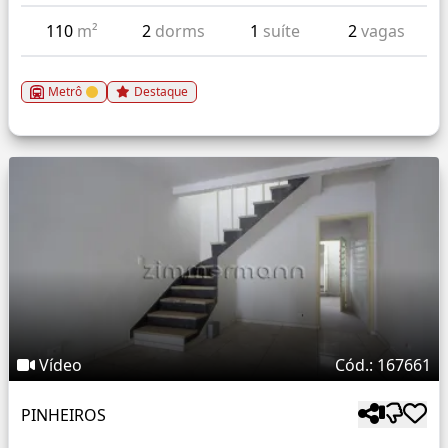
110
m²
2
dorms
1
suíte
2
vagas
Metrô
Destaque
Vídeo
Cód.: 167661
PINHEIROS