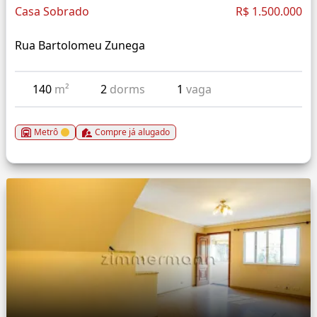
Casa Sobrado
R$ 1.500.000
Rua Bartolomeu Zunega
140
m²
2
dorms
1
vaga
Metrô
Compre já alugado