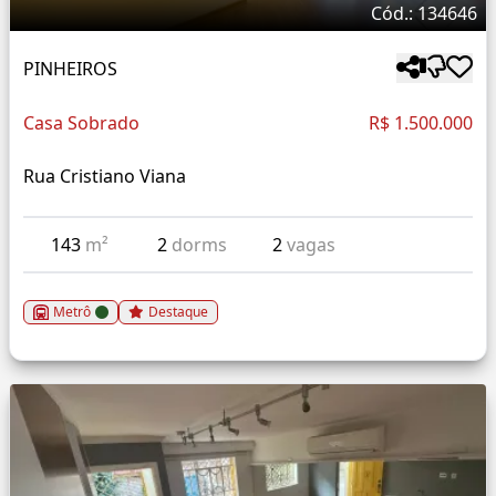
Cód.: 134646
PINHEIROS
Casa Sobrado
R$ 1.500.000
Rua Cristiano Viana
143
m²
2
dorms
2
vagas
Metrô
Destaque