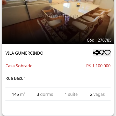
Cód.: 276785
VILA GUMERCINDO
Casa Sobrado
R$ 1.100.000
Rua Bacuri
145
m²
3
dorms
1
suíte
2
vagas