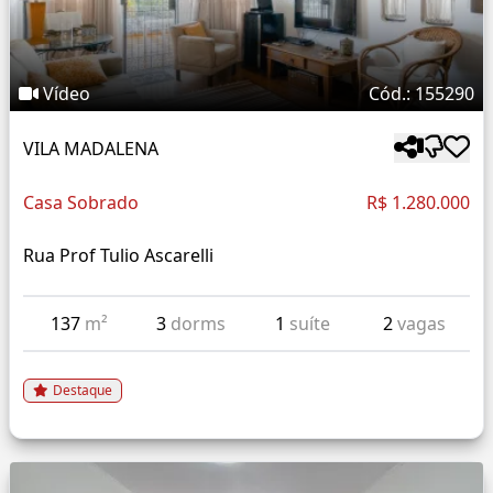
Vídeo
Cód.: 155290
VILA MADALENA
Casa Sobrado
R$ 1.280.000
Rua Prof Tulio Ascarelli
137
m²
3
dorms
1
suíte
2
vagas
Destaque