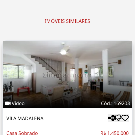
IMÓVEIS SIMILARES
Vídeo
Cód.: 169203
VILA MADALENA
Casa Sobrado
R$ 1.450.000