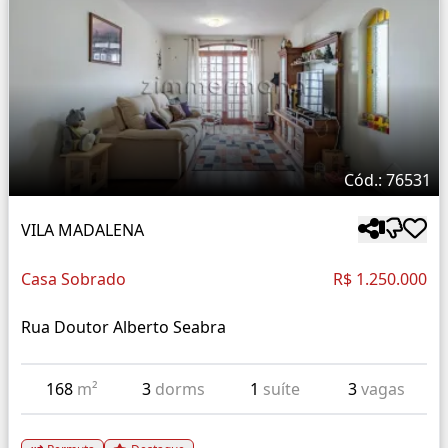
Cód.: 76531
VILA MADALENA
Casa Sobrado
R$ 1.250.000
Rua Doutor Alberto Seabra
168
m²
3
dorms
1
suíte
3
vagas