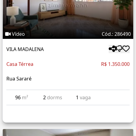
Vídeo
Cód.: 286490
VILA MADALENA
Casa Térrea
R$ 1.350.000
Rua Sararé
96
m²
2
dorms
1
vaga