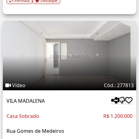
Permuta
Destaque
Vídeo
Cód.: 277813
VILA MADALENA
Casa Sobrado
R$ 1.200.000
Rua Gomes de Medeiros