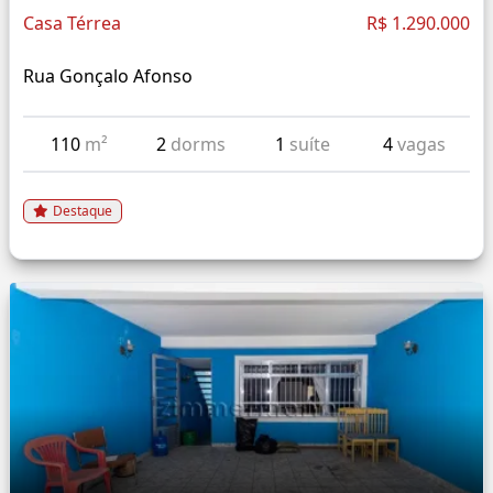
Casa Térrea
R$ 1.290.000
Rua Gonçalo Afonso
110
m²
2
dorms
1
suíte
4
vagas
Destaque