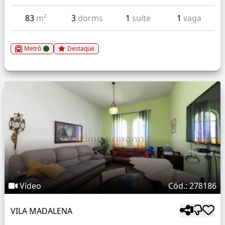
83
m²
3
dorms
1
suíte
1
vaga
Metrô
Destaque
Vídeo
Cód.: 278186
VILA MADALENA