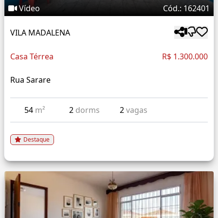
Vídeo
Cód.: 162401
VILA MADALENA
Casa Térrea
R$ 1.300.000
Rua Sarare
54
m²
2
dorms
2
vagas
Destaque