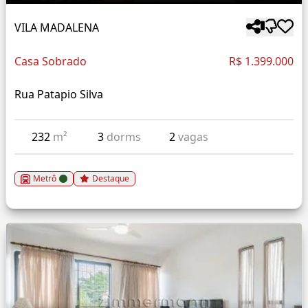
VILA MADALENA
Casa Sobrado
R$ 1.399.000
Rua Patapio Silva
232
m²
3
dorms
2
vagas
Metrô
Destaque