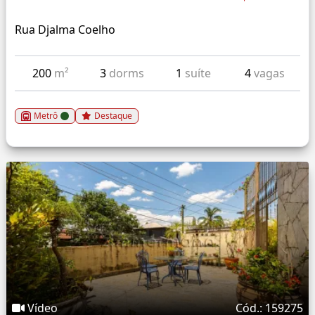
Rua Djalma Coelho
200
m²
3
dorms
1
suíte
4
vagas
Metrô
Destaque
Vídeo
Cód.: 159275