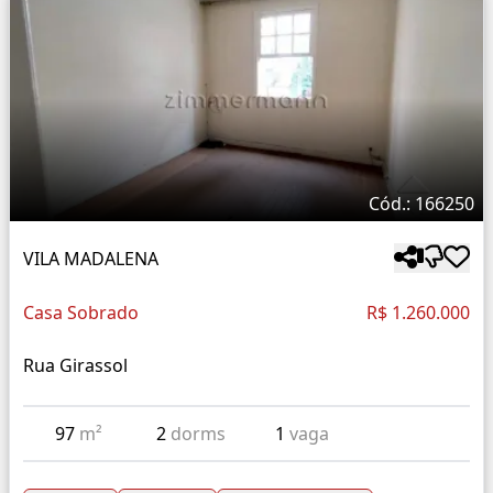
Cód.: 166250
VILA MADALENA
Casa Sobrado
R$ 1.260.000
Rua Girassol
97
m²
2
dorms
1
vaga