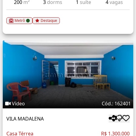
200
m²
3
dorms
1
suíte
4
vagas
Metrô
Destaque
Vídeo
Cód.: 162401
VILA MADALENA
Casa Térrea
R$ 1.300.000