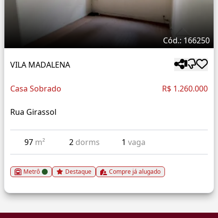
Cód.: 166250
VILA MADALENA
Casa Sobrado
R$ 1.260.000
Rua Girassol
97
m²
2
dorms
1
vaga
Metrô
Destaque
Compre já alugado