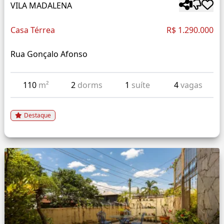
VILA MADALENA
Casa Térrea
R$ 1.290.000
Rua Gonçalo Afonso
110
m²
2
dorms
1
suíte
4
vagas
Destaque