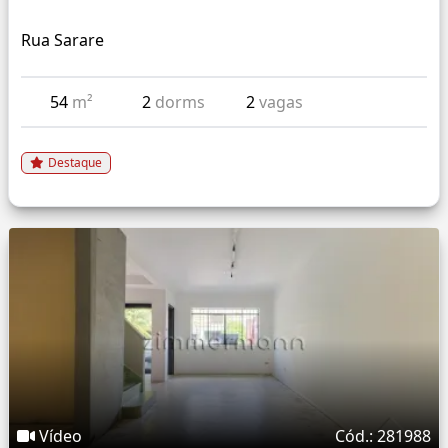
Rua Sarare
54
m²
2
dorms
2
vagas
Destaque
Vídeo
Cód.: 281988