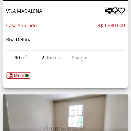
VILA MADALENA
Casa Sobrado
R$ 1.480.000
Rua Delfina
90
m²
2
dorms
2
vagas
Metrô