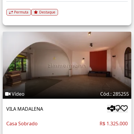
Permuta
Destaque
Vídeo
Cód.: 285255
VILA MADALENA
Casa Sobrado
R$ 1.325.000