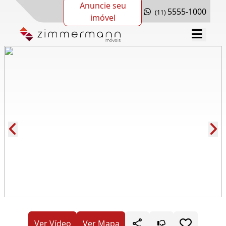
Anuncie seu
5555-1000
(11)
imóvel
Cód.: 286490
Ver Vídeo
Ver Mapa