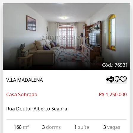
Cód.: 76531
VILA MADALENA
Casa Sobrado
R$ 1.250.000
Rua Doutor Alberto Seabra
168
m²
3
dorms
1
suíte
3
vagas