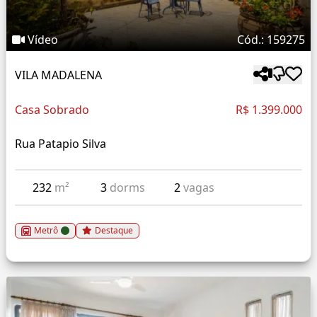
Vídeo
Cód.: 159275
VILA MADALENA
Casa Sobrado
R$ 1.399.000
Rua Patapio Silva
232
m²
3
dorms
2
vagas
Metrô
Destaque