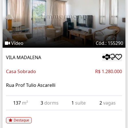
Vídeo
Cód.: 155290
VILA MADALENA
Casa Sobrado
R$ 1.280.000
Rua Prof Tulio Ascarelli
137
m²
3
dorms
1
suíte
2
vagas
Destaque