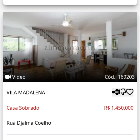
Vídeo
Cód.: 169203
VILA MADALENA
Casa Sobrado
R$ 1.450.000
Rua Djalma Coelho