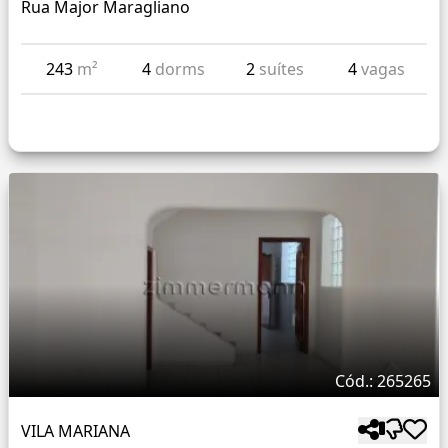
Rua Major Maragliano
243
m²
4
dorms
2
suítes
4
vagas
Cód.: 265265
VILA MARIANA