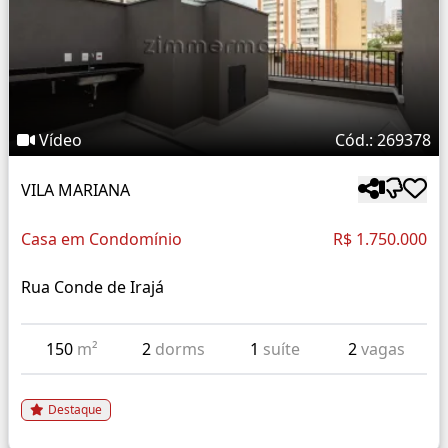
Vídeo
Cód.: 269378
VILA MARIANA
Casa em Condomínio
R$ 1.750.000
Rua Conde de Irajá
150
m²
2
dorms
1
suíte
2
vagas
Destaque