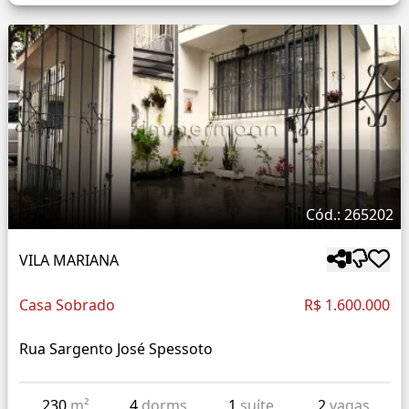
Cód.: 265202
VILA MARIANA
Casa Sobrado
R$ 1.600.000
Rua Sargento José Spessoto
230
m²
4
dorms
1
suíte
2
vagas