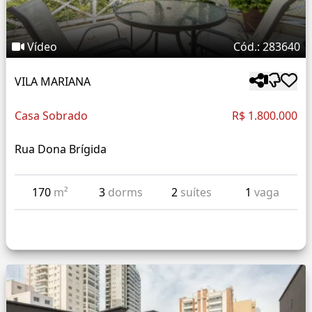
Vídeo
Cód.: 283640
VILA MARIANA
Casa Sobrado
R$ 1.800.000
Rua Dona Brígida
170
m²
3
dorms
2
suítes
1
vaga