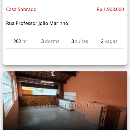
Casa Sobrado
R$ 1.908.000
Rua Professor João Marinho
202
m²
3
dorms
3
suítes
2
vagas