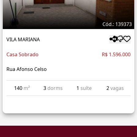
Cód.: 139373
VILA MARIANA
Casa Sobrado
R$ 1.596.000
Rua Afonso Celso
140
m²
3
dorms
1
suíte
2
vagas