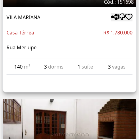
Cód.: 151698
VILA MARIANA
Casa Térrea
R$ 1.780.000
Rua Meruipe
140
m²
3
dorms
1
suíte
3
vagas