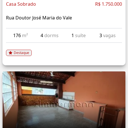
Casa Sobrado
R$ 1.750.000
Rua Doutor José Maria do Vale
176
m²
4
dorms
1
suíte
3
vagas
Destaque