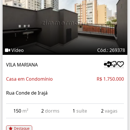
Vídeo
Cód.: 269378
VILA MARIANA
Casa em Condomínio
R$ 1.750.000
Rua Conde de Irajá
150
m²
2
dorms
1
suíte
2
vagas
Destaque