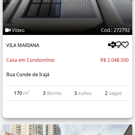
Vídeo
Cód.: 272792
VILA MARIANA
Casa em Condomínio
R$ 2.048.500
Rua Conde de Irajá
170
m²
3
dorms
3
suítes
2
vagas