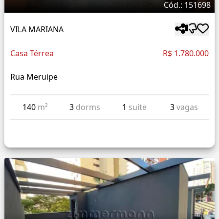
Cód.: 151698
VILA MARIANA
Casa Térrea
R$ 1.780.000
Rua Meruipe
140
m²
3
dorms
1
suíte
3
vagas