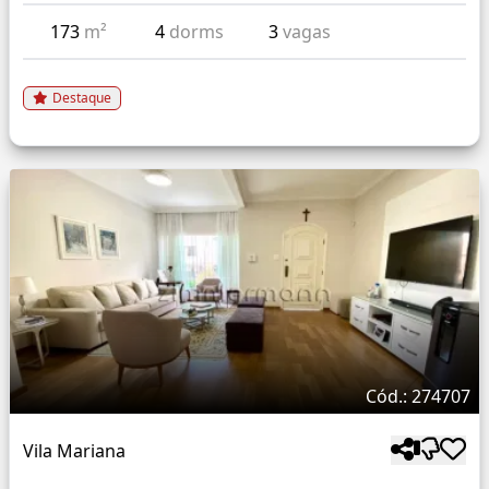
173
m²
4
dorms
3
vagas
Destaque
Cód.: 274707
Vila Mariana