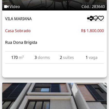
Vídeo
Cód.: 283640
VILA MARIANA
Casa Sobrado
R$ 1.800.000
Rua Dona Brígida
170
m²
3
dorms
2
suítes
1
vaga