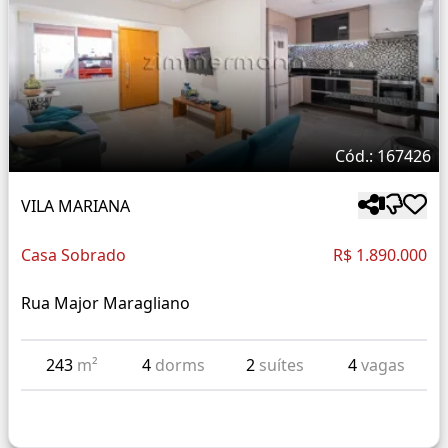
Cód.: 167426
VILA MARIANA
Casa Sobrado
R$ 1.890.000
Rua Major Maragliano
243
m²
4
dorms
2
suítes
4
vagas