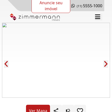
Anuncie seu
5555-1000
(11)
imóvel
Cód.: 265265
Ver Mapa