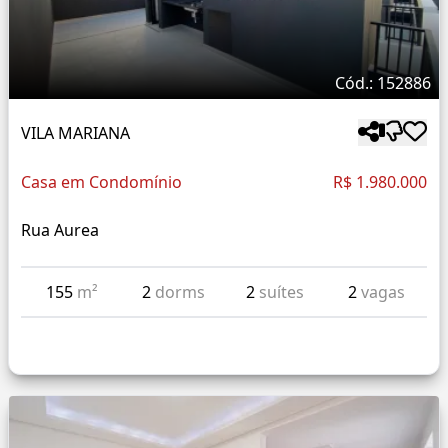
Cód.: 152886
VILA MARIANA
Casa em Condomínio
R$ 1.980.000
Rua Aurea
155
m²
2
dorms
2
suítes
2
vagas