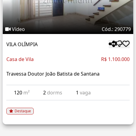
Vídeo
Cód.: 290779
VILA OLÍMPIA
Casa de Vila
R$ 1.100.000
Travessa Doutor João Batista de Santana
120
m²
2
dorms
1
vaga
Destaque