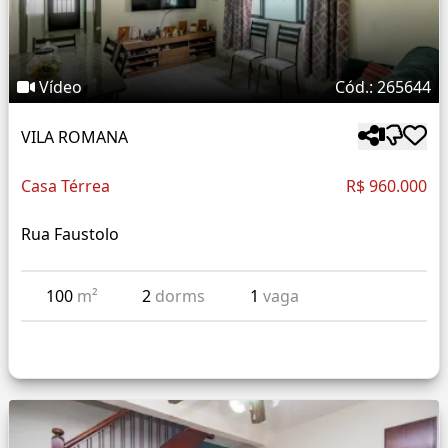
Vídeo
Cód.: 265644
VILA ROMANA
Casa Térrea
R$ 960.000
Rua Faustolo
100
m²
2
dorms
1
vaga