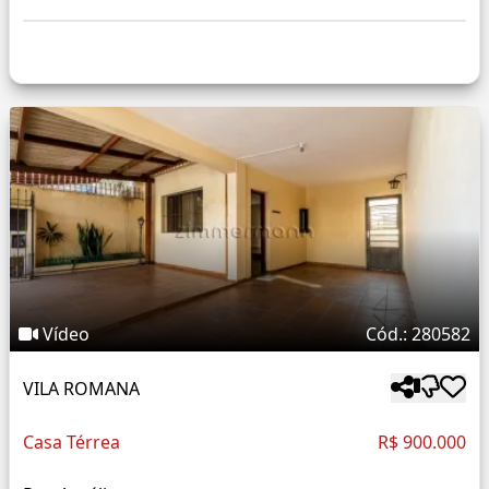
Vídeo
Cód.: 280582
VILA ROMANA
Casa Térrea
R$ 900.000