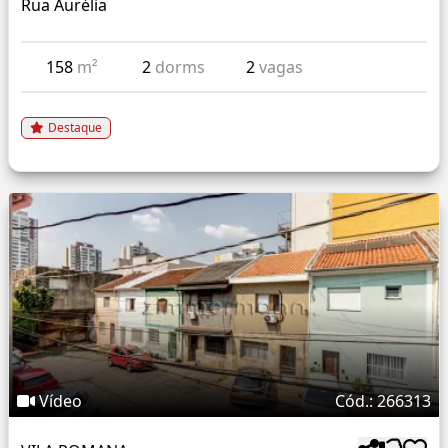
Rua Aurélia
158
m²
2
dorms
2
vagas
Destaque
Vídeo
Cód.: 266313