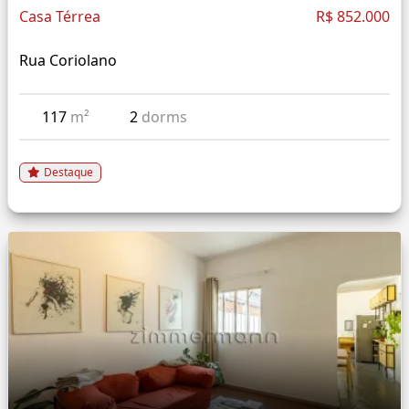
Casa Térrea
R$ 852.000
Rua Coriolano
117
m²
2
dorms
Destaque