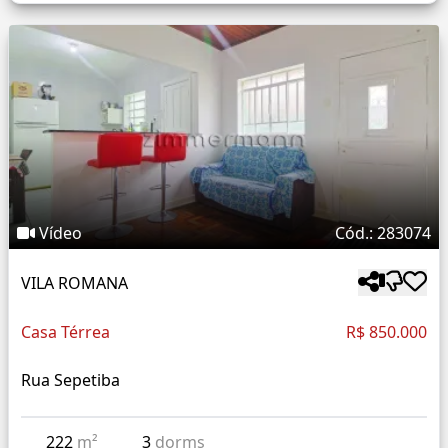
Vídeo
Cód.: 283074
VILA ROMANA
Casa Térrea
R$ 850.000
Rua Sepetiba
222
m²
3
dorms