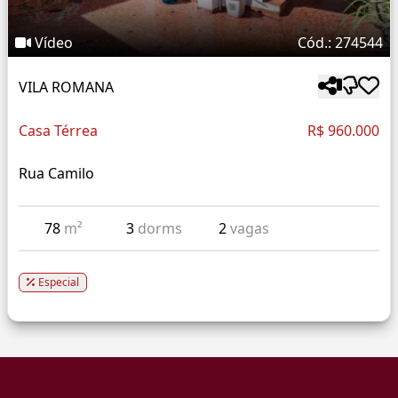
Vídeo
Cód.: 274544
VILA ROMANA
Casa Térrea
R$ 960.000
Rua Camilo
78
m²
3
dorms
2
vagas
Especial