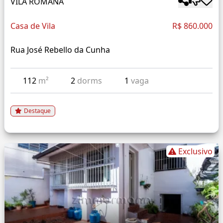
VILA ROMANA
Casa de Vila
R$ 860.000
Rua José Rebello da Cunha
112
m²
2
dorms
1
vaga
Destaque
Exclusivo