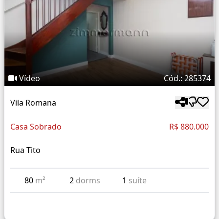
Vídeo
Cód.: 285374
Vila Romana
Casa Sobrado
R$ 880.000
Rua Tito
80
m²
2
dorms
1
suíte