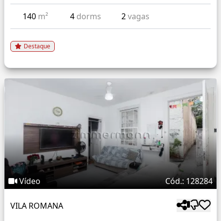
140
m²
4
dorms
2
vagas
Destaque
Vídeo
Cód.: 128284
VILA ROMANA