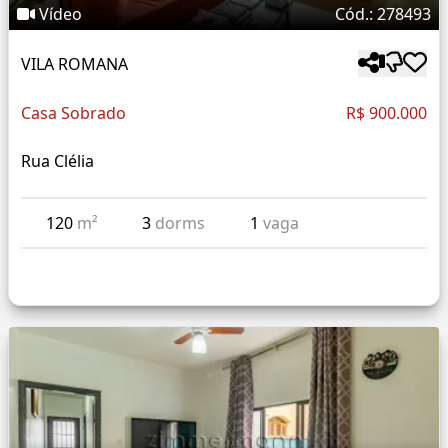
Vídeo
Cód.: 278493
VILA ROMANA
Casa Sobrado
R$ 900.000
Rua Clélia
120
m²
3
dorms
1
vaga