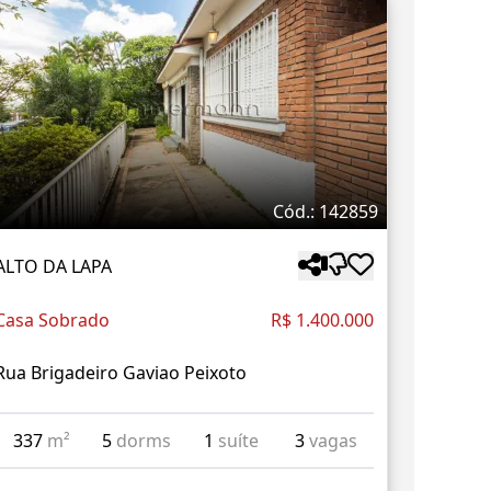
Cód.: 142859
ALTO DA LAPA
Casa Sobrado
R$ 1.400.000
Rua Brigadeiro Gaviao Peixoto
337
m²
5
dorms
1
suíte
3
vagas