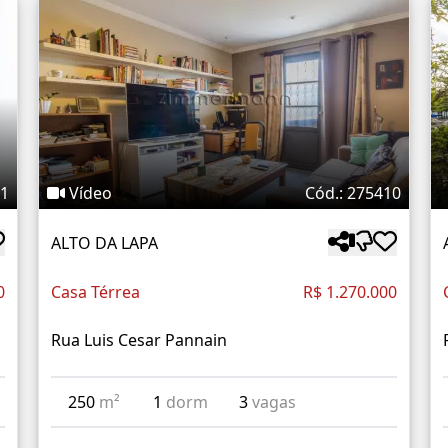
01
Vídeo
Cód.: 275410
ALTO DA LAPA
0
Casa Térrea
R$ 1.270.000
Rua Luis Cesar Pannain
250
m²
1
dorm
3
vagas