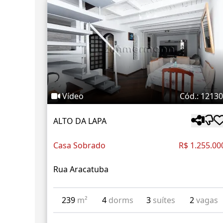
Vídeo
Cód.: 1213
ALTO DA LAPA
Casa Sobrado
R$ 1.255.00
Rua Aracatuba
239
m²
4
dorms
3
suítes
2
vagas