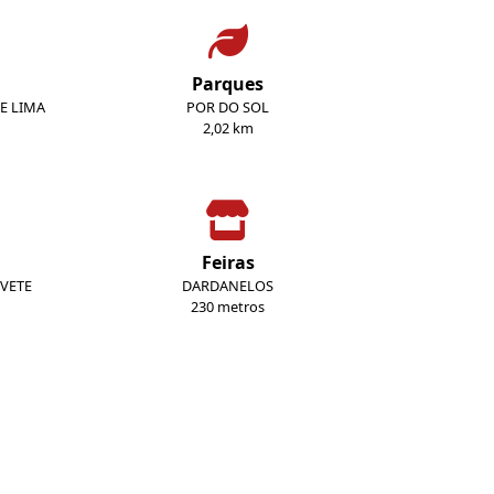
Parques
E LIMA
POR DO SOL
2,02 km
Feiras
IVETE
DARDANELOS
230 metros