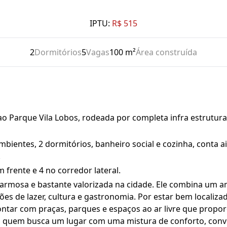
IPTU:
R$ 515
2
Dormitórios
5
Vagas
100 m²
Área construída
ao Parque Vila Lobos, rodeada por completa infra estrutura
ambientes, 2 dormitórios, banheiro social e cozinha, conta 
.
m frente e 4 no corredor lateral.
harmosa e bastante valorizada na cidade. Ele combina um a
s de lazer, cultura e gastronomia. Por estar bem localizado
contar com praças, parques e espaços ao ar livre que propo
a quem busca um lugar com uma mistura de conforto, conv