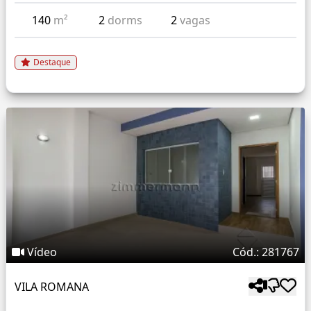
140
m²
2
dorms
2
vagas
Destaque
Vídeo
Cód.: 281767
VILA ROMANA