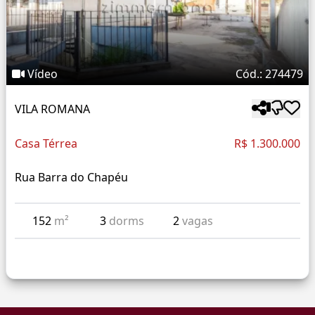
Vídeo
Cód.: 274479
VILA ROMANA
Casa Térrea
R$ 1.300.000
Rua Barra do Chapéu
152
m²
3
dorms
2
vagas