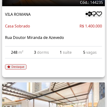
Cód.: 144235
VILA ROMANA
Casa Sobrado
R$ 1.400.000
Rua Doutor Miranda de Azevedo
248
m²
3
dorms
1
suíte
5
vagas
Destaque