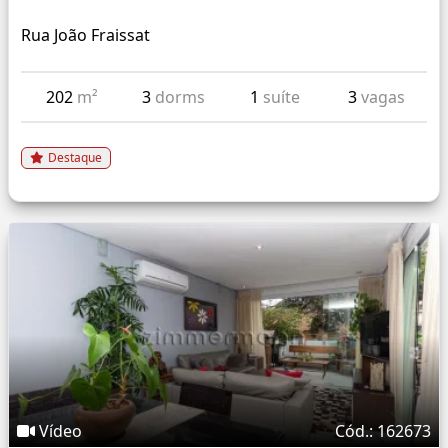
Rua João Fraissat
202
m²
3
dorms
1
suíte
3
vagas
Destaque
Vídeo
Cód.: 162673