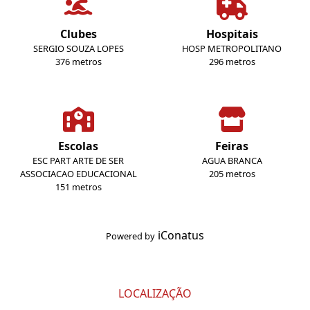
Clubes
Hospitais
SERGIO SOUZA LOPES
HOSP METROPOLITANO
376 metros
296 metros
Escolas
Feiras
ESC PART ARTE DE SER
AGUA BRANCA
ASSOCIACAO EDUCACIONAL
205 metros
151 metros
iConatus
Powered by
LOCALIZAÇÃO