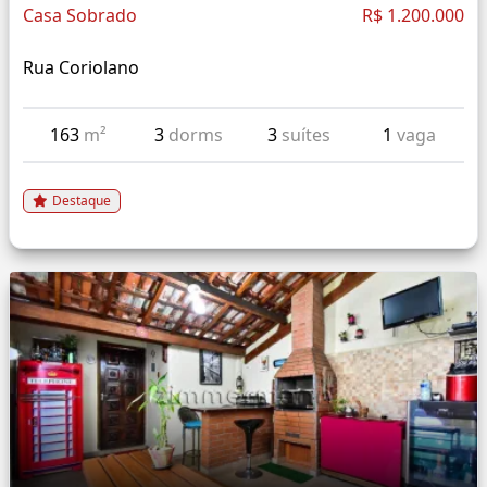
Casa Sobrado
R$ 1.200.000
Rua Coriolano
163
m²
3
dorms
3
suítes
1
vaga
Destaque