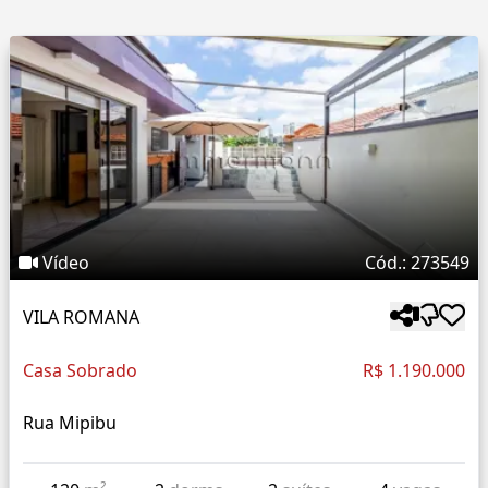
Vídeo
Cód.: 273549
VILA ROMANA
Casa Sobrado
R$ 1.190.000
Rua Mipibu