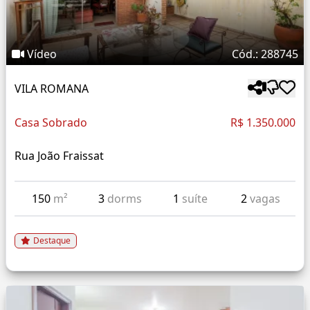
Vídeo
Cód.: 288745
VILA ROMANA
Casa Sobrado
R$ 1.350.000
Rua João Fraissat
150
m²
3
dorms
1
suíte
2
vagas
Destaque