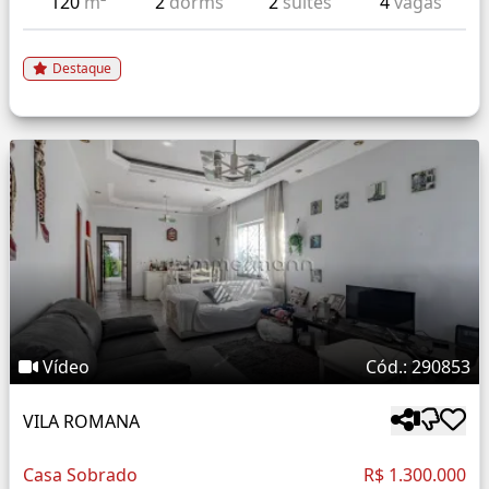
120
m²
2
dorms
2
suítes
4
vagas
Destaque
Vídeo
Cód.: 290853
VILA ROMANA
Casa Sobrado
R$ 1.300.000