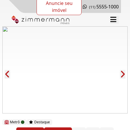
Anuncie seu
5555-1000
(11)
imóvel
Cód.: 280715
Metrô
Destaque